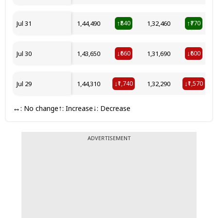
Jul 31
₹1,44,490
₹840
₹1,32,460
₹770
↑
↑
Jul 30
₹1,43,650
₹660
₹1,31,690
₹600
↓
↓
Jul 29
₹1,44,310
₹1,740
₹1,32,290
₹1,570
↓
↓
: No change
: Increase
: Decrease
↔
↑
↓
ADVERTISEMENT