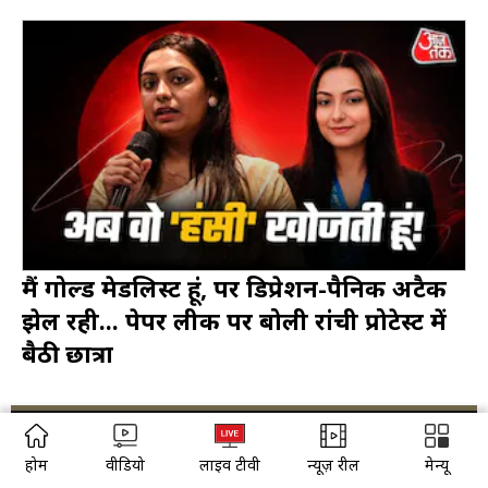
मैं गोल्ड मेडल‍िस्ट हूं, पर ड‍िप्रेशन-पैन‍िक अटैक
झेल रही... पेपर लीक पर बोली रांची प्रोटेस्ट में
बैठी छात्रा
About us
Contact us
होम
वीडियो
लाइव टीवी
न्यूज़ रील
मेन्यू