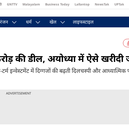
दी
GNTTV
Malayalam
Business Today
Lallantop
NewsTak
UPTak
st
Brides Today
Reader’s Digest
Astro Tak
Pakwan Gali
रंजन
धर्म
खेल
लाइफस्टाइल
 की डील, अयोध्या में ऐसे खरीदी
टर्म इन्वेस्टमेंट में दिग्गजों की बढ़ती दिलचस्पी और आध्यात्मिक 
ADVERTISEMENT