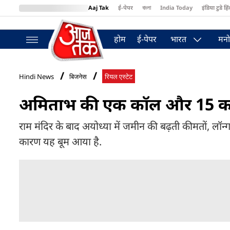
Aaj Tak
ई-पेपर
বাংলা
India Today
इंडिया टुडे हिं
MumbaiTak
BT Bazaar
Cosmopolitan
Harper's Bazaar
Northea
होम
ई-पेपर
भारत
मनो
Hindi News
बिजनेस
रियल एस्टेट
अमिताभ की एक कॉल और 15 करोड़
राम मंदिर के बाद अयोध्या में जमीन की बढ़ती कीमतों, लॉन्ग-
कारण यह बूम आया है.