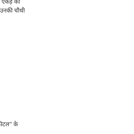
7 एकड़ का
यह उनकी चौथी
पिटल" के