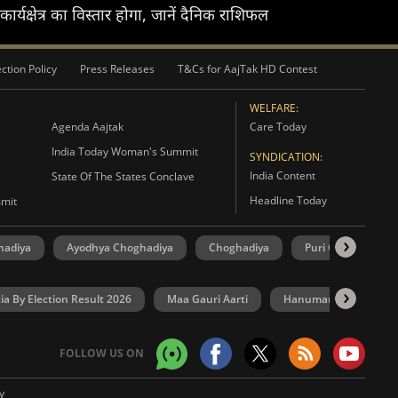
क्षेत्र का विस्तार होगा, जानें दैनिक राशिफल
ction Policy
Press Releases
T&Cs for AajTak HD Contest
WELFARE:
Agenda Aajtak
Care Today
India Today Woman's Summit
SYNDICATION:
India Content
State Of The States Conclave
Headline Today
mmit
hadiya
Ayodhya Choghadiya
Choghadiya
Puri Choghadiya
ia By Election Result 2026
Maa Gauri Aarti
Hanuman Chalisa
FOLLOW US ON
y