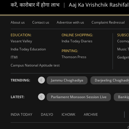
करें, कारोबार में होगा लाभ
|
Aaj Ka Vrishchik Rashifal 4 A
About us
Contact us
Advertise with us
Complaint Redressal
EDUCATION:
ONLINE SHOPPING:
SUBSCR
Vasant Valley
India Today Diaries
Cosmop
India Today Education
Music 
PRINTING:
Thomson Press
ITMI
Gadget
Campus National Aptitude test
TRENDING:
Jammu Choghadiya
Darjeeling Choghadi
LATEST:
Parliament Monsoon Session Live
Bankip
INDIA TODAY
DAILYO
ICHOWK
ARCHIVE