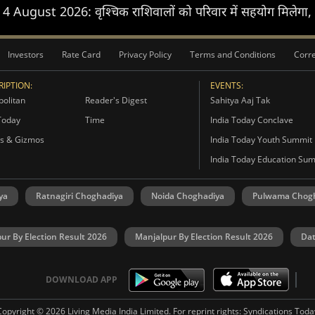
ugust 2026: वृश्चिक राशिवालों को परिवार में सहयोग मिलेगा, कार्य
Investors
Rate Card
Privacy Policy
Terms and Conditions
Corre
IPTION:
EVENTS:
olitan
Reader's Digest
Sahitya Aaj Tak
Today
Time
India Today Conclave
s & Gizmos
India Today Youth Summit
India Today Education Su
ya
Ratnagiri Choghadiya
Noida Choghadiya
Pulwama Chog
ur By Election Result 2026
Manjalpur By Election Result 2026
Dat
DOWNLOAD APP
Copyright © 2026 Living Media India Limited. For reprint rights:
Syndications Toda