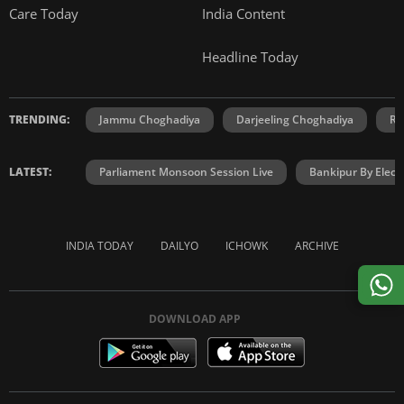
Care Today
India Content
Headline Today
TRENDING:
Jammu Choghadiya
Darjeeling Choghadiya
Ra
LATEST:
Parliament Monsoon Session Live
Bankipur By Elect
INDIA TODAY
DAILYO
ICHOWK
ARCHIVE
DOWNLOAD APP