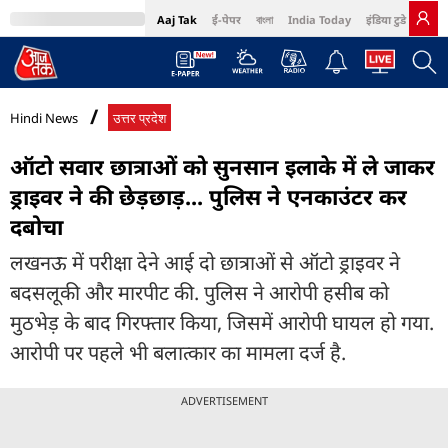
Aaj Tak
ई-पेपर
বাংলা
India Today
इंडिया टुडे हिंदी
MumbaiTak
BT Bazaar
Cosmopolitan
Harper's Bazaar
Northeast
Bri
Hindi News
उत्तर प्रदेश
ऑटो सवार छात्राओं को सुनसान इलाके में ले जाकर
ड्राइवर ने की छेड़छाड़... पुलिस ने एनकाउंटर कर
दबोचा
लखनऊ में परीक्षा देने आई दो छात्राओं से ऑटो ड्राइवर ने
बदसलूकी और मारपीट की. पुलिस ने आरोपी हसीब को
मुठभेड़ के बाद गिरफ्तार किया, जिसमें आरोपी घायल हो गया.
आरोपी पर पहले भी बलात्कार का मामला दर्ज है.
ADVERTISEMENT