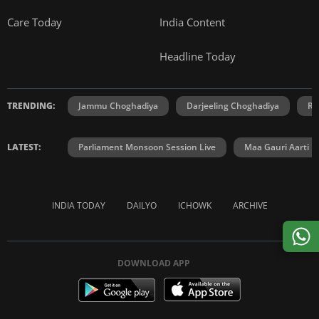
Care Today
India Content
Headline Today
TRENDING:
Jammu Choghadiya
Darjeeling Choghadiya
Ra
LATEST:
Parliament Monsoon Session Live
Maa Gauri Aarti
INDIA TODAY
DAILYO
ICHOWK
ARCHIVE
DOWNLOAD APP