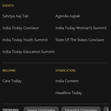
EVENTS:
Sahitya Aaj Tak
Agenda Aajtak
India Today Conclave
India Today Woman's Summit
India Today Youth Summit
State Of The States Conclave
India Today Education Summit
WELFARE:
SYNDICATION:
Care Today
India Content
Headline Today
TRENDING:
Jammu Choghadiya
Darjeeling Choghadiya
Ra