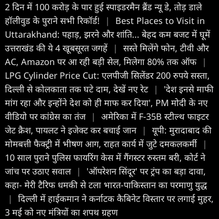
2 दिन में 100 करोड़ के पार हुई स्पाइडरमैन ब्रैंड न्यू डे, तोड़ डाले
हॉलीवुड के पुराने सभी रिकॉर्ड!
|
Best Places to Visit in
Uttarakhand: पहाड़, झरने और शांति... बेहद कम बजट में घूमें
उत्तराखंड की ये 4 खूबसूरत जगहें
|
सस्ते मिलेंगे फोन, टीवी और
AC, Amazon पर आ रही बड़ी सेल, मिलेगा 80% तक ऑफ
|
LPG Cylinder Price Cut: एलपीजी सिलेंडर 200 रुपये सस्ता,
दिल्ली से कोलकाता तक घटे दाम, देखें नए रेट
|
'देश इनसे माफी
मांग रहा और इन्होंने देश को ही माफ कर दिया', PM मोदी के नए
वीडियो पर कांग्रेस का तंज
|
अमेरिका में F-35B स्टील्थ फाइटर
जेट क्रैश, पायलट ने इजेक्ट कर बचाई जान
|
यूपी: मुरादाबाद की
मोमबत्ती फैक्ट्री में भीषण आग, राहत कार्य में जुटे दमकलकर्मी
|
10 साल पुराने पुलिस फायरिंग केस में गैंगस्टर रुस्तम बरी, कोर्ट ने
जांच पर उठाए सवाल
|
'ऑपरेशन सिंदूर' पर ट्रंप का बड़ा दावा,
कहा- मेरी टैरिफ धमकी से टला भारत-पाकिस्तान का परमाणु युद्ध
|
दिल्ली में हाईकमान ने कर्नाटक कैबिनेट विस्तार पर लगाई मुहर,
3 मई को नए मंत्रियों का शपथ ग्रहण