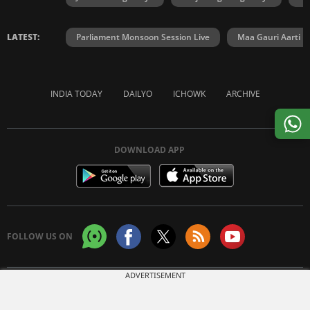
LATEST:
Parliament Monsoon Session Live
Maa Gauri Aarti
INDIA TODAY
DAILYO
ICHOWK
ARCHIVE
DOWNLOAD APP
FOLLOW US ON
ADVERTISEMENT
Copyright © 2026 Living Media India Limited. For reprint rights:
Syndications
Today