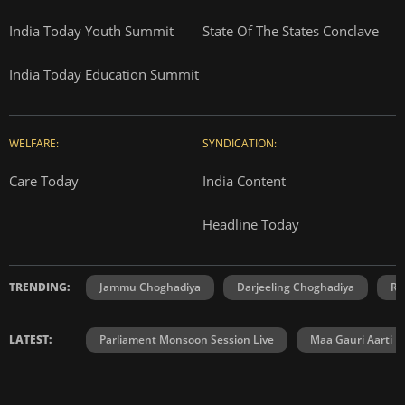
India Today Youth Summit
State Of The States Conclave
India Today Education Summit
WELFARE:
SYNDICATION:
Care Today
India Content
Headline Today
TRENDING:
Jammu Choghadiya
Darjeeling Choghadiya
Ra
LATEST:
Parliament Monsoon Session Live
Maa Gauri Aarti