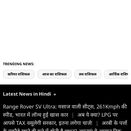
TRENDING NEWS:
करियर राशिफल
आज का राशिफल
लव राशिफल
आर्थिक राशिफ
Latest News in Hindi
»
Range Rover SV Ultra: मसाज वाली सीट्स, 261Kmph की
स्पीड, भारत में लॉन्च हुई खास कार
|
अब ये क्‍या? LPG पर
आपसे TAX वसूलेगी सरकार, इतना लगेगा चार्ज!
|
अरबी के पत्तों
के पकौड़े खाते ही गले में होती है चुभन? अपनाएं ये आसान ट्रिक,