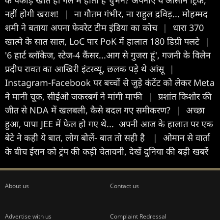
नहीं होगी खराश!
|
ना गौतम गंभीर, ना राहुल द्रव‍िड़... मोहम्मद
शमी ने बताया अपना फेवरेट टीम इंड‍िया का कोच
|
धारा 370
खात्मे के सात साल, LoC पार PoK में हालात 180 डिग्री पलटे
|
'6 हार्ट ब्लॉकेज, स्टेज-4 कैंसर...आग से गुजरा हूं', गजनी के विलेन
प्रदीप रावत का आखिरी इंटरव्यू, छलक पड़े थे आंसू
|
Instagram-Facebook पर बच्चों से जुड़े कंटेंट को लेकर Meta
ने मानी चूक, सीईओ जकरबर्ग ने मांगी माफी
|
प्रशांत किशोर की
जीत से NDA में खलबली, कैसे बदल गए समीकरण?
|
अच्छा
हुआ, पापा JEE में फेल हो गए थे... अपनी आज के हालात पर एक
बेटे ने कही ये बात, लोग बोलें- बात तो सही है
|
ओमान से वार्ता
के बीच ईरान को ट्रंप की कड़ी चेतावनी, देखें दुनिया की बड़ी खबरें
About us
Contact us
Advertise with us
Complaint Redressal