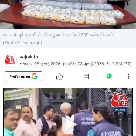
आगरा के पूर्व एआरटीओ ललित कुमार के घर मिली ₹35 करोड़ की संपत्ति.
(Photo:Screengrab)
aajtak.in
लखनऊ,
08 जुलाई 2026,
(अपडेटेड 08 जुलाई 2026, 6:19 PM IST)
Prefer us on
उत्तर प्रदेश विजिलेंस ने पूर्व सरकारी अधिकारी के घर पर कुबेर
के खजाने का भंडाफोड़ किया है. आगरा में तैनात रहे पूर्व
सहायक क्षेत्रीय परिवहन अधिकारी (ARTO) ललित कुमार के
लखनऊ स्थित आवास पर की गई छापेमारी में लगभग 1.62
करोड़ रुपये नकद, 13 किलो सोना, 9 किलो चांदी और करीब