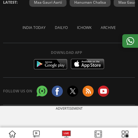
LATEST:
Maa Gauri Aarti
Hanuman Chalisa
Maa Gauri 
INDIA TODAY
DAILYO
ICHOWK
ARCHIVE
DOWNLOAD APP
FOLLOW US ON
ADVERTISEMENT
Copyright © 2026 Living Media India Limited. For reprint rights:
Syndications
Today