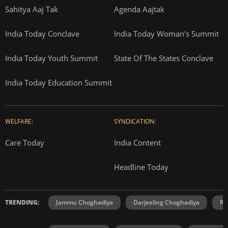
Sahitya Aaj Tak
Agenda Aajtak
India Today Conclave
India Today Woman's Summit
India Today Youth Summit
State Of The States Conclave
India Today Education Summit
WELFARE:
SYNDICATION:
Care Today
India Content
Headline Today
TRENDING:
Jammu Choghadiya
Darjeeling Choghadiya
Ra