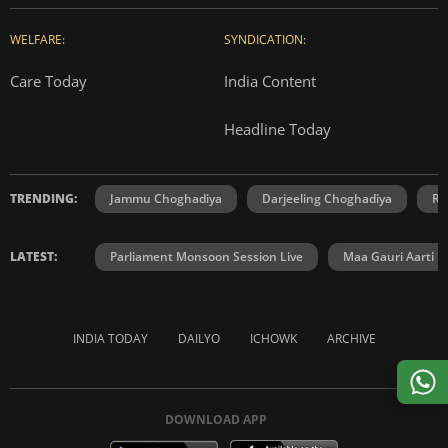
WELFARE:
SYNDICATION:
Care Today
India Content
Headline Today
TRENDING:
Jammu Choghadiya
Darjeeling Choghadiya
Ra
LATEST:
Parliament Monsoon Session Live
Maa Gauri Aarti
INDIA TODAY
DAILYO
ICHOWK
ARCHIVE
DOWNLOAD APP