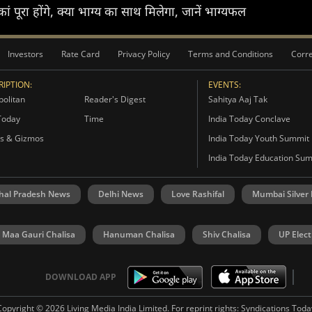
 पूरा होंगे, क्या भाग्य का साथ मिलेगा, जानें भाग्यफल
Investors
Rate Card
Privacy Policy
Terms and Conditions
Corre
IPTION:
EVENTS:
olitan
Reader's Digest
Sahitya Aaj Tak
Today
Time
India Today Conclave
s & Gizmos
India Today Youth Summit
India Today Education Su
hal Pradesh News
Delhi News
Love Rashifal
Mumbai Silver
Maa Gauri Chalisa
Hanuman Chalisa
Shiv Chalisa
UP Elect
DOWNLOAD APP
Copyright © 2026 Living Media India Limited. For reprint rights:
Syndications Toda