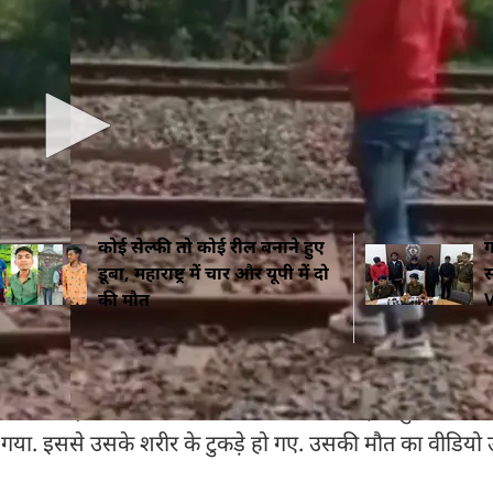
की शॉप चलाते हैं. उनका 16 साल का बेटा फरमान गुरुवार को 3 दोस्
 जा रहा था. इसी बीच वह दामोदरपुर गांव के पास रेलवे क्रॉसिं
कोई सेल्फी तो कोई रील बनाने हुए
ग
डूबा, महाराष्ट्र में चार और यूपी में दो
स
की मौत
V
 डाउन-लाइन से सटकर धीरे-धीरे चलने लगा. फरहान मुश्किल से 7
 आ गया. इससे उसके शरीर के टुकड़े हो गए. उसकी मौत का वीडियो 