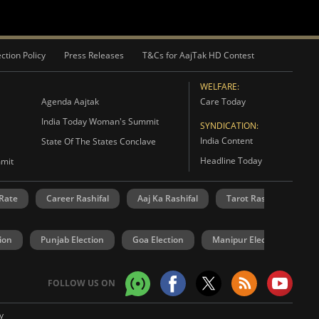
ction Policy
Press Releases
T&Cs for AajTak HD Contest
WELFARE:
Agenda Aajtak
Care Today
India Today Woman's Summit
SYNDICATION:
India Content
State Of The States Conclave
Headline Today
mmit
 Rate
Career Rashifal
Aaj Ka Rashifal
Tarot Rashifal
R
ion
Punjab Election
Goa Election
Manipur Election
U
FOLLOW US ON
y