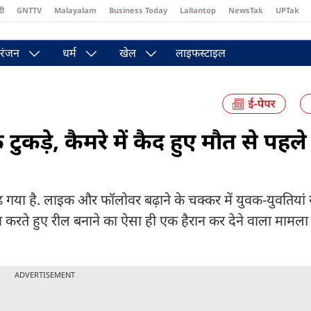
दी
GNTTV
Malayalam
Business Today
Lallantop
NewsTak
UPTak
st
Brides Today
Reader’s Digest
Astro Tak
रंजन
धर्म
खेल
लाइफस्टाइल
टुकड़े, कैमरे में कैद हुए मौत से पहले
ी बढ़ गया है. लाइक और फॉलोवर बढ़ाने के चक्कर में युवक-युवतिय
 करते हुए रील बनाने का ऐसा ही एक हैरान कर देने वाला मामला उत
ADVERTISEMENT