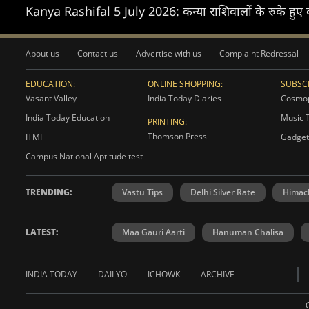
Kanya Rashifal 5 July 2026: कन्या राशिवालों के रुके हुए कां
About us
Contact us
Advertise with us
Complaint Redressal
EDUCATION:
ONLINE SHOPPING:
SUBSCR
Vasant Valley
India Today Diaries
Cosmop
India Today Education
Music 
PRINTING:
Thomson Press
ITMI
Gadget
Campus National Aptitude test
TRENDING:
Vastu Tips
Delhi Silver Rate
Himac
LATEST:
Maa Gauri Aarti
Hanuman Chalisa
INDIA TODAY
DAILYO
ICHOWK
ARCHIVE