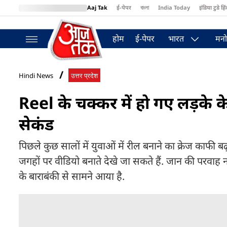
Aaj Tak
ई-पेपर
বাংলা
India Today
इंडिया टुडे हिं
MumbaiTak
BT Bazaar
Cosmopolitan
Harper's Bazaar
Northea
होम
ई-पेपर
भारत
मनो
Hindi News
उत्तर प्रदेश
Reel के चक्कर में हो गए लड़के के 
सेकंड
पिछले कुछ सालों में युवाओं में रील बनाने का क्रेज काफ
जगहों पर वीडियो बनाते देखे जा सकते हैं. जान की परवाह न
के बाराबंकी से सामने आया है.