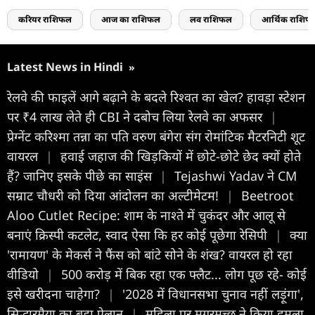
करियर राशिफल
आज का राशिफल
लव राशिफल
आर्थिक राशिफ
Latest News in Hindi
»
रेलवे की फाइलें आगे बढ़ाने के बदले रिश्वत का खेल? हावड़ा स्टेशन
पर ₹4 लाख लेते ही CBI ने दबोच लिया रेलवे का अफसर
|
प्रेग्नेंट करिश्मा तन्ना का पति वरुण बंगेरा संग रोमांटिक मैटरनिटी शूट
वायरल
|
हवाई जहाज की खिड़कियों में छोटे-छोटे छेद क्यों होते
हैं? जानिए इसके पीछे का साइंस
|
Tejashwi Yadav ने CM
सम्राट चौधरी को दिया आंदोलन का अल्टीमेटम!
|
Beetroot
Aloo Cutlet Recipe: शाम के नाश्ते में चुकंदर और आलू से
बनाएं क्रिस्पी कटलेट, स्वाद ऐसा कि हर कोई पूछेगा रेसिपी
|
क्या
'रामायण' के मेकर्स ने फैंस को बांटे सोने के शंख? वायरल हो रहा
वीडियो
|
500 करोड़ में बिक रहा एक फ्लैट... लोग पूछ रहे- कोई
इसे खरीदना चाहेगा?
|
'2028 में विधानसभा चुनाव नहीं लड़ूंगा',
सिद्धारमैया का बड़ा ऐलान
|
महिला पर मगरमच्छ ने किया हमला,