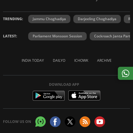
TRENDING:
Jammu Choghadiya
Darjeeling Choghadiya
Ra
LATEST:
Parliament Monsoon Session
Cockroach Janta Party
INDIA TODAY
DAILYO
ICHOWK
ARCHIVE
DOWNLOAD APP
FOLLOW US ON