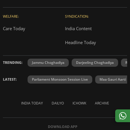
WELFARE:
SYNDICATION:
Care Today
India Content
Headline Today
TRENDING:
Jammu Choghadiya
Darjeeling Choghadiya
Ra
LATEST:
Parliament Monsoon Session Live
Maa Gauri Aarti
INDIA TODAY
DAILYO
ICHOWK
ARCHIVE
DOWNLOAD APP