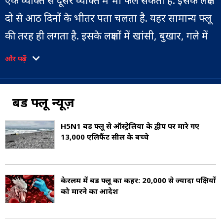
एक व्यक्ति से दूसरे व्यक्ति में भी फैल सकता है. इसके लक्षण
दो से आठ दिनों के भीतर पता चलता है. यहर सामान्य फ्लू
की तरह ही लगता है. इसके लक्षणों में खांसी, बुखार, गले में
खराश, मांसपेशियों में दर्द, सिरदर्द और सांस लेने में
और पढ़ें
तकलीफ हो सकती है.
इस वायरस के कारण पेट की समस्याओं, सांस लेने की
बर्ड फ्लू न्यूज़
समस्याओं या सीएनएस बिगड़ सकते हैं. यह बीमारी मनुष्यों
H5N1 बर्ड फ्लू से ऑस्ट्रेलिया के द्वीप पर मारे गए
में उच्च मृत्यु दर का कारण बन सकती है. इसके ट्रिटमेंट के
13,000 एलिफैंट सील के बच्चे
दौरान कुछ एंटीवायरल दवाएं यदि लक्षणों के दो दिनों के
भीतर ली जाती हैं, तो मरीज स्वस्थ हो जाता है.
केरलम में बर्ड फ्लू का कहर: 20,000 से ज्यादा पक्षियों
को मारने का आदेश
जून 2024 में विश्व स्वास्थ्य संगठन (WHO) ने पुष्टि की है
कि भारत के पश्चिम बंगाल में एक चार वर्षीय बच्चे को