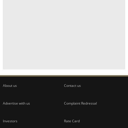
About us
Contact us
Advertise with us
Complaint Redressal
Investors
Rate Card