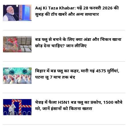
H9N2 बर्ड फ्लू वायरस से संक्रमित हो गया. उस बच्चे
Aaj Ki Taza Khabar: पढ़ें 28 फरवरी 2026 की
सुबह की टॉप खबरें और अन्य समाचार
को फरवरी 2024 में गंभीर सांस समस्याओं, तेज बुखार
और पेट में ऐंठन महसूस हुआ जिसके बाद उसे एक
स्थानीय अस्पताल की भर्ती कराया गया था. उपचार करने
बर्ड फ्लू से बचने के लिए क्या अंडा और चिकन खाना
छोड़ देना चाहिए? जान लीजिए
के बाद बच्चे को तीन महीने बाद छुट्टी दे दी गई (Bird Flu
India).
बिहार में बर्ड फ्लू का कहर, मारी गईं 4575 मुर्गियां,
पटना जू 7 मार्च तक बंद
चेन्नई में फैला H5N1 बर्ड फ्लू का प्रकोप, 1500 कौवे
मरे, जानें इंसानों को कितना खतरा