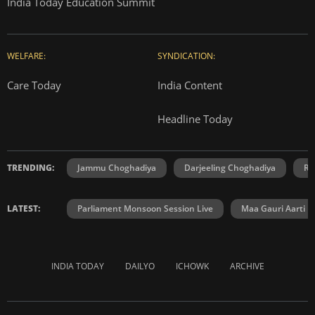
India Today Education Summit
WELFARE:
SYNDICATION:
Care Today
India Content
Headline Today
TRENDING:
Jammu Choghadiya
Darjeeling Choghadiya
Ra
LATEST:
Parliament Monsoon Session Live
Maa Gauri Aarti
INDIA TODAY
DAILYO
ICHOWK
ARCHIVE