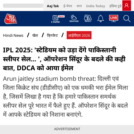
Aaj Tak
ई-पेपर
বাংলা
India Today
इंडिया टुडे हिंदी
MumbaiTak
BT Bazaar
Cosmopolitan
Harper's Bazaar
Northeast
Bri
Hindi News
खेल
क्रिकेट
आईपीएल 2026
IPL 2025: 'स्टेड‍ियम को उड़ा देंगे पाकिस्तानी
स्लीपर सेल... ', ऑपरेशन सिंदूर के बदले की कही
बात, DDCA को आया ईमेल
Arun jaitley stadium bomb threat: द‍िल्ली एवं
जिला किक्रेट संघ (डीडीसीए) को एक धमकी भरा ईमेल मिला
है, जिसमें लिखा है गया है कि हमारे पाकिस्तान समर्थक
स्लीपर सेल पूरे भारत में फैले हुए हैं. ऑपरेशन सिंदूर के बदले
में आपके स्टेडियम को निशाना बनाएंगे.
ADVERTISEMENT