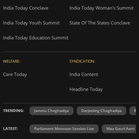
India Today Conclave
India Today Woman's Summit
India Today Youth Summit
State Of The States Conclave
India Today Education Summit
WELFARE:
SYNDICATION:
Care Today
India Content
Headline Today
TRENDING:
Jammu Choghadiya
Darjeeling Choghadiya
Ra
LATEST:
Parliament Monsoon Session Live
Maa Gauri Aarti