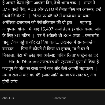
है असर? कैसा रहेगा आपका द‍िन, देखें भाग्य चक्र
|
भारत ने
IMF, वर्ल्ड बैंक, ADB और WTO में तैनात किए नए अफसर, इन्हें
मिली जिम्मेदारी
|
'ईरान पर 48 घंटे में कब्जे का था प्लान',
अमेरिका-इजरायल को पेजेशकियान की दो टूक
|
महाराष्ट्र:
आयुष्मान योजना में आए 15,407 फर्जी हेल्थ इंश्योरेंस क्लेम, जांच
के लिए SIT गठित
|
घर में अकेली थी BCA छात्रा... क्लासमेट
चाकू लेकर पहुंचा और रेत दिया गला... लखनऊ में सनसनीखेज
वारदात
|
पिता ने कोयते से किया था हमला, मां ने घर से
निकाला, बेटा भी छोड़ गया अकेला; 'पवित्र रिश्ता' एक्ट्रेस का दर्द
|
Hindu Dharam: उत्तराखंड की रहस्यमयी गुफा में छिपा है
कलयुग के अंत का राज! जानें कब और कैसे आएगी महाप्रलय
|
ममता राज में बांटे गए 45 हजार जाति प्रमाण पत्र रडार पर, अब
होगी जांच
About us
Contact us