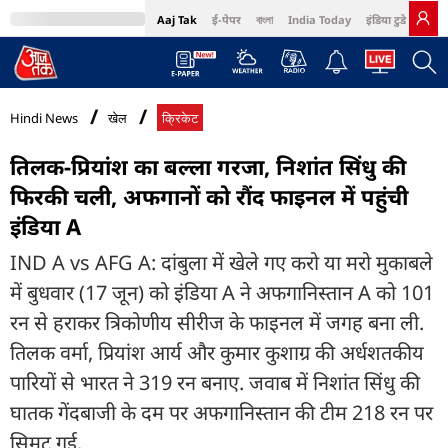
Aaj Tak
ई-पेपर
বাংলা
India Today
इंडिया टुडे हिंदी
MumbaiTak
BT Bazaar
Cosmopolitan
Harper's Bazaar
Northeast
Bri
Hindi News
खेल
क्रिकेट
तिलक-प्रियांश का बल्ला गरजा, न‍िशांत सिंधु की
फिरकी चली, अफगानों को रौंद फाइनल में पहुंची
इंडिया A
IND A vs AFG A: दांबुला में खेले गए करो या मरो मुकाबले
में बुधवार (17 जून) को इंडिया A ने अफगानिस्तान A को 101
रन से हराकर त्रिकोणीय सीरीज के फाइनल में जगह बना ली.
तिलक वर्मा, प्रियांश आर्य और कुमार कुशाग्र की अर्धशतकीय
पारियों से भारत ने 319 रन बनाए. जवाब में निशांत सिंधु की
घातक गेंदबाजी के दम पर अफगानिस्तान की टीम 218 रन पर
सिमट गई.