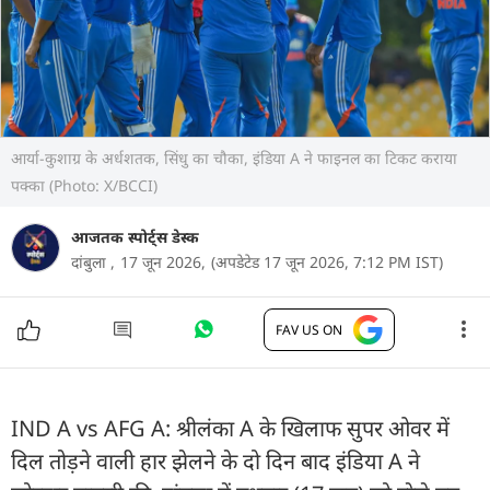
आर्या-कुशाग्र के अर्धशतक, सिंधु का चौका, इंडिया A ने फाइनल का टिकट कराया
पक्का (Photo: X/BCCI)
आजतक स्पोर्ट्स डेस्क
दांबुला ,
17 जून 2026,
(अपडेटेड 17 जून 2026, 7:12 PM IST)
FAV US ON
IND A vs AFG A: श्रीलंका A के खिलाफ सुपर ओवर में
दिल तोड़ने वाली हार झेलने के दो दिन बाद इंडिया A ने