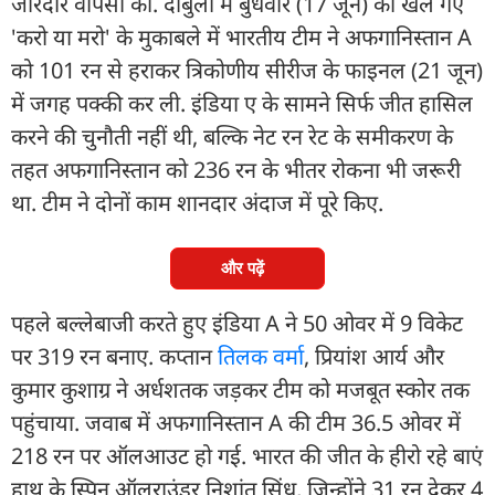
जोरदार वापसी की. दांबुला में बुधवार (17 जून) को खेले गए
'करो या मरो' के मुकाबले में भारतीय टीम ने अफगानिस्तान A
को 101 रन से हराकर त्रिकोणीय सीरीज के फाइनल (21 जून)
में जगह पक्की कर ली. इंड‍िया ए के सामने सिर्फ जीत हासिल
करने की चुनौती नहीं थी, बल्कि नेट रन रेट के समीकरण के
तहत अफगानिस्तान को 236 रन के भीतर रोकना भी जरूरी
था. टीम ने दोनों काम शानदार अंदाज में पूरे किए.
और पढ़ें
पहले बल्लेबाजी करते हुए इंडिया A ने 50 ओवर में 9 विकेट
पर 319 रन बनाए. कप्तान
तिलक वर्मा
, प्रियांश आर्य और
कुमार कुशाग्र ने अर्धशतक जड़कर टीम को मजबूत स्कोर तक
पहुंचाया. जवाब में अफगानिस्तान A की टीम 36.5 ओवर में
218 रन पर ऑलआउट हो गई. भारत की जीत के हीरो रहे बाएं
हाथ के स्पिन ऑलराउंडर निशांत सिंधु, जिन्होंने 31 रन देकर 4