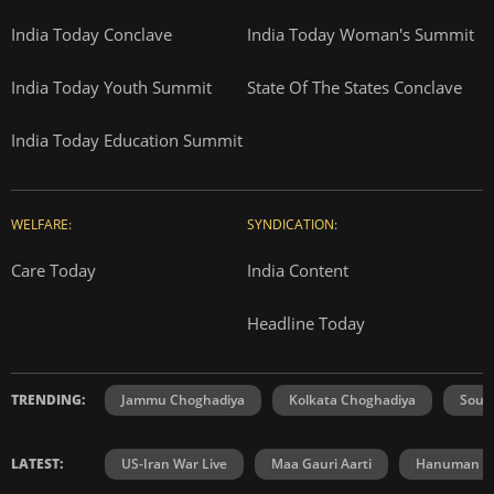
India Today Conclave
India Today Woman's Summit
India Today Youth Summit
State Of The States Conclave
India Today Education Summit
WELFARE:
SYNDICATION:
Care Today
India Content
Headline Today
TRENDING:
Jammu Choghadiya
Kolkata Choghadiya
Sout
LATEST:
US-Iran War Live
Maa Gauri Aarti
Hanuman Ch