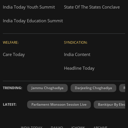
India Today Youth Summit
State Of The States Conclave
India Today Education Summit
WELFARE:
SYNDICATION:
Care Today
India Content
Headline Today
TRENDING:
Jammu Choghadiya
Darjeeling Choghadiya
Ra
LATEST:
Parliament Monsoon Session Live
Bankipur By Elect
INDIA TODAY
DAILYO
ICHOWK
ARCHIVE