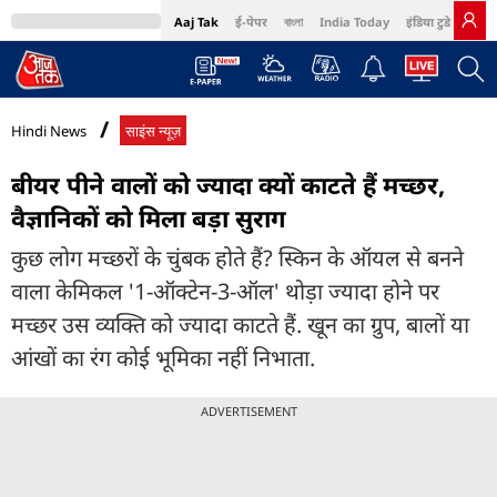
Aaj Tak
ई-पेपर
বাংলা
India Today
इंडिया टुडे हिंदी
MumbaiTak
BT Bazaar
Cosmopolitan
Harper's Bazaar
Northeast
Bri
Hindi News
साइंस न्यूज़
बीयर पीने वालों को ज्यादा क्यों काटते हैं मच्छर,
वैज्ञानिकों को मिला बड़ा सुराग
कुछ लोग मच्छरों के चुंबक होते हैं? स्किन के ऑयल से बनने
वाला केमिकल '1-ऑक्टेन-3-ऑल' थोड़ा ज्यादा होने पर
मच्छर उस व्यक्ति को ज्यादा काटते हैं. खून का ग्रुप, बालों या
आंखों का रंग कोई भूमिका नहीं निभाता.
ADVERTISEMENT