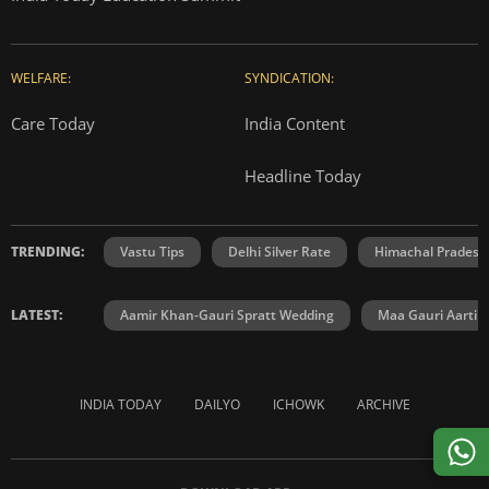
WELFARE:
SYNDICATION:
Care Today
India Content
Headline Today
TRENDING:
Vastu Tips
Delhi Silver Rate
Himachal Prades
LATEST:
Aamir Khan-Gauri Spratt Wedding
Maa Gauri Aarti
INDIA TODAY
DAILYO
ICHOWK
ARCHIVE