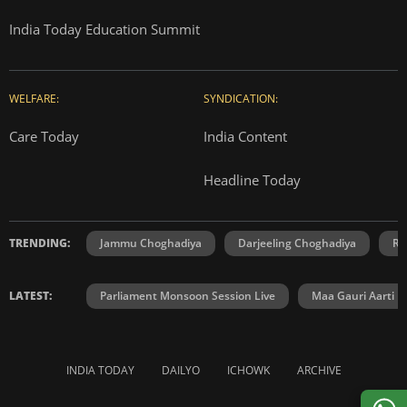
India Today Education Summit
WELFARE:
SYNDICATION:
Care Today
India Content
Headline Today
TRENDING:
Jammu Choghadiya
Darjeeling Choghadiya
Ra
LATEST:
Parliament Monsoon Session Live
Maa Gauri Aarti
INDIA TODAY
DAILYO
ICHOWK
ARCHIVE