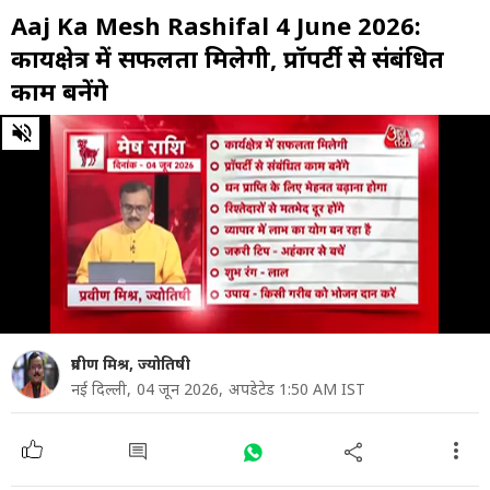
Aaj Ka Mesh Rashifal 4 June 2026:
कार्यक्षेत्र में सफलता मिलेगी, प्रॉपर्टी से संबंधित
काम बनेंगे
0
of
1
minute,
6
seconds
प्रवीण मिश्र, ज्योतिषी
नई दिल्ली,
04 जून 2026,
अपडेटेड 1:50 AM IST