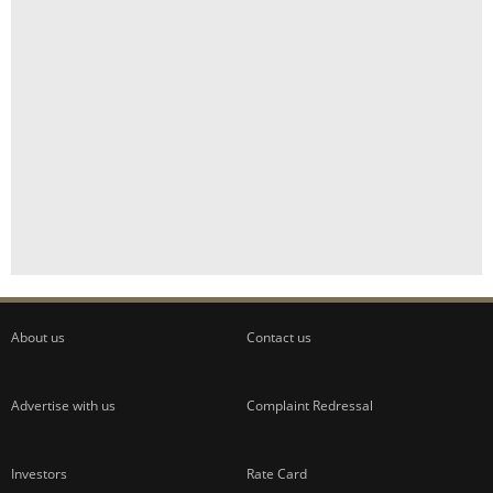
About us
Contact us
Advertise with us
Complaint Redressal
Investors
Rate Card