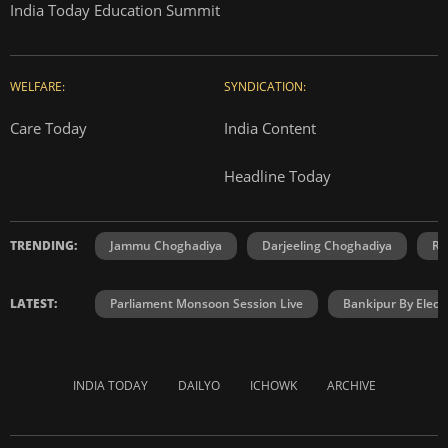
India Today Education Summit
WELFARE:
SYNDICATION:
Care Today
India Content
Headline Today
TRENDING:
Jammu Choghadiya
Darjeeling Choghadiya
Ra
LATEST:
Parliament Monsoon Session Live
Bankipur By Elect
INDIA TODAY
DAILYO
ICHOWK
ARCHIVE