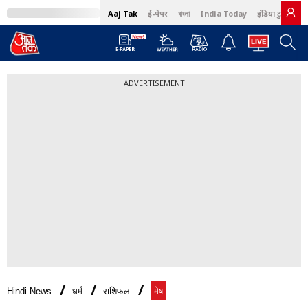
Aaj Tak
ई-पेपर
বাংলা
India Today
इंडिया टुडे हिंदी
ADVERTISEMENT
Hindi News
धर्म
राशिफल
मेष