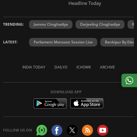
Headline Today
TRENDING:
Jammu Choghadiya
Darjeeling Choghadiya
Ra
LATEST:
Parliament Monsoon Session Live
Bankipur By Elect
INDIA TODAY
DAILYO
ICHOWK
ARCHIVE
DOWNLOAD APP
FOLLOW US ON