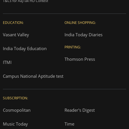
T&Cs for AajTak HD Contest
EDUCATION:
ONLINE SHOPPING:
Vasant Valley
India Today Diaries
PRINTING:
India Today Education
Thomson Press
ITMI
Campus National Aptitude test
SUBSCRIPTION:
Cosmopolitan
Reader's Digest
Music Today
Time