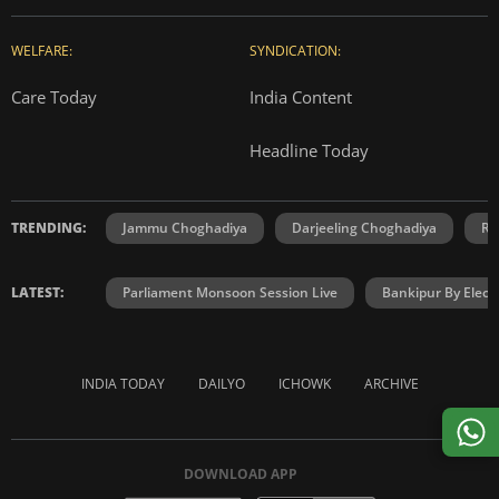
WELFARE:
SYNDICATION:
Care Today
India Content
Headline Today
TRENDING:
Jammu Choghadiya
Darjeeling Choghadiya
Ra
LATEST:
Parliament Monsoon Session Live
Bankipur By Elect
INDIA TODAY
DAILYO
ICHOWK
ARCHIVE
DOWNLOAD APP