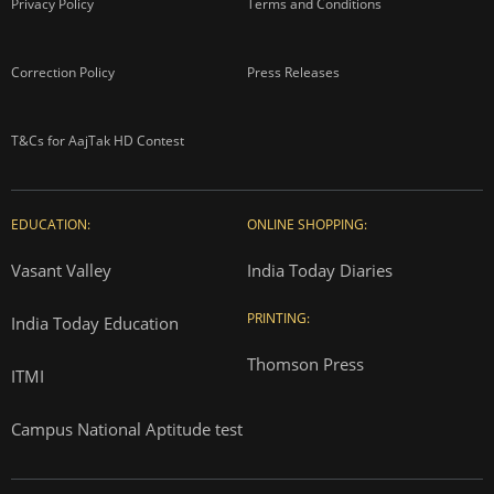
Privacy Policy
Terms and Conditions
Correction Policy
Press Releases
T&Cs for AajTak HD Contest
EDUCATION:
ONLINE SHOPPING:
Vasant Valley
India Today Diaries
PRINTING:
India Today Education
Thomson Press
ITMI
Campus National Aptitude test