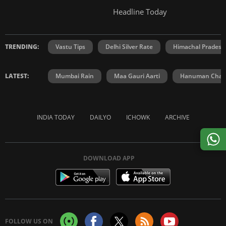
Headline Today
TRENDING:
Vastu Tips
Delhi Silver Rate
Himachal Prades
LATEST:
Mumbai Rain
Maa Gauri Aarti
Hanuman Chali
INDIA TODAY
DAILYO
ICHOWK
ARCHIVE
DOWNLOAD APP
FOLLOW US ON