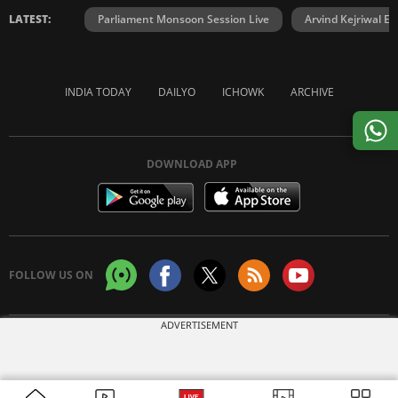
LATEST:
Parliament Monsoon Session Live
Arvind Kejriwal E2
INDIA TODAY
DAILYO
ICHOWK
ARCHIVE
DOWNLOAD APP
FOLLOW US ON
ADVERTISEMENT
Copyright © 2026 Living Media India Limited. For reprint rights:
Syndications
Today