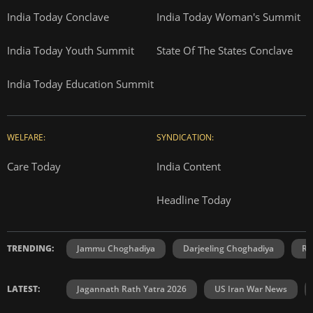
India Today Conclave
India Today Woman's Summit
India Today Youth Summit
State Of The States Conclave
India Today Education Summit
WELFARE:
SYNDICATION:
Care Today
India Content
Headline Today
TRENDING:
Jammu Choghadiya
Darjeeling Choghadiya
Ra
LATEST:
Jagannath Rath Yatra 2026
US Iran War News