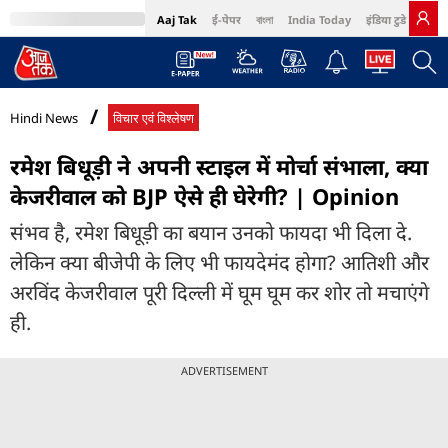
Aaj Tak
ई-पेपर
বাংলা
India Today
इंडिया टुडे हिंदी
MumbaiTak
BT Bazaar
Cosmopolitan
Harper's Bazaar
Northeast
Bri
Hindi News
विचार एवं विश्लेषण
रमेश बिधूड़ी ने अपनी स्टाइल में मोर्चा संभाला, क्या
केजरीवाल को BJP ऐसे ही घेरेगी? | Opinion
संभव है, रमेश बिधूड़ी का बयान उनको फायदा भी दिला दे.
लेकिन क्या बीजेपी के लिए भी फायदेमंद होगा? आतिशी और
अरविंद केजरीवाल पूरी दिल्ली में घूम घूम कर शोर तो मचाएंगे
ही.
ADVERTISEMENT