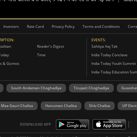
Investors
Rate Card
Privacy Policy
Terms and Conditions
Corre
IPTION:
EVENTS:
olitan
Reader's Digest
Sahitya Aaj Tak
Today
Time
India Today Conclave
s & Gizmos
India Today Youth Summit
India Today Education Su
South Andaman Choghadiya
Tirupati Choghadiya
Guwahat
Maa Gauri Chalisa
Hanuman Chalisa
Shiv Chalisa
UP Elect
DOWNLOAD APP