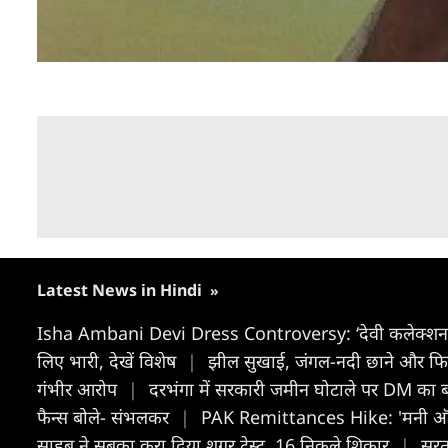
Latest News in Hindi
»
Isha Ambani Devi Dress Controversy: ‘देवी कलेक्शन’ को
लिए भारी, देखें विशेष
|
झील सुखाई, जंगल-नदी छाने और फिर 
गंभीर आरोप
|
दरभंगा में सरकारी जमीन घोटाले पर DM का बड़
फैन्स बोले- संभलकर
|
PAK Remittances Hike: 'मनी ऑर्ड
साहब ने सबका करा दिया शुगर टेस्ट, 16 निकले शिकार
|
सूर