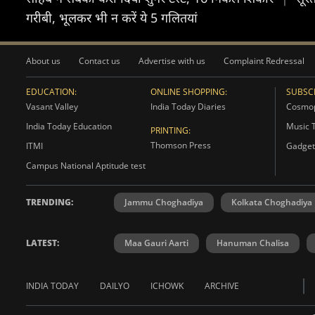
गरीबी, भूलकर भी न करें ये 5 गलितयां
About us
Contact us
Advertise with us
Complaint Redressal
EDUCATION:
ONLINE SHOPPING:
SUBSCR
Vasant Valley
India Today Diaries
Cosmop
India Today Education
Music 
PRINTING:
Thomson Press
ITMI
Gadget
Campus National Aptitude test
TRENDING:
Jammu Choghadiya
Kolkata Choghadiya
LATEST:
Maa Gauri Aarti
Hanuman Chalisa
INDIA TODAY
DAILYO
ICHOWK
ARCHIVE