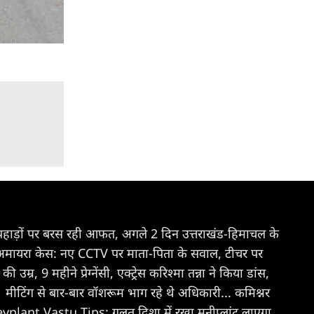
पहाड़ों पर बरस रही आफत, अगले 2 दिन उत्तराखंड-हिमाचल के
अमायरा केस: नए CCTV पर माता-पिता के सवाल, टीचर पर
की उम्र, 9 महीने प्रेग्नेंसी, एक्ट्रेस करिश्मा तन्ना ने किया डांस,
मीटिंग से बार-बार वॉशरूम भाग रहे थे अधिकारी... कमिश्नर
plant Vastu Tips: गलत दिशा में रखा मनीप्लांट लाएगा