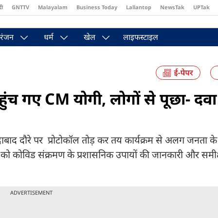
दी
GNTTV
Malayalam
Business Today
Lallantop
NewsTak
UPTak
st
Brides Today
Reader’s Digest
Astro Tak
Pakwan Gali
रंजन
धर्म
खेल
लाइफस्टाइल
ुंच गए CM योगी, लोगों से पूछा- दव
रादाबाद दौरे पर प्रोटोकॉल तोड़ कर तय कार्यक्रम से अलग जनता के
ो कोविड संक्रमण के प्रशासनिक उपायों की जानकारी और समीक्
ADVERTISEMENT