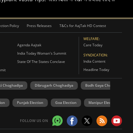
ction Policy
Press Releases
T&Cs for AajTak HD Contest
WELFARE:
Agenda Aajtak
Care Today
India Today Woman's Summit
SYNDICATION:
India Content
State Of The States Conclave
Headline Today
mmit
i Choghadiya
Dibrugarh Choghadiya
Bodh Gaya Choghadiya
ion
Punjab Election
Goa Election
Manipur Election
U
FOLLOW US ON