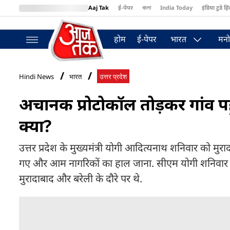
Aaj Tak
ई-पेपर
বাংলা
India Today
इंडिया टुडे हिं
MumbaiTak
BT Bazaar
Cosmopolitan
Harper's Bazaar
Northea
होम
ई-पेपर
भारत
मनो
Hindi News
भारत
उत्तर प्रदेश
अचानक प्रोटोकॉल तोड़कर गांव पह
क्या?
उत्तर प्रदेश के मुख्यमंत्री योगी आदित्यनाथ शनिवार को मु
गए और आम नागरिकों का हाल जाना. सीएम योगी शनिवार क
मुरादाबाद और बरेली के दौरे पर थे.