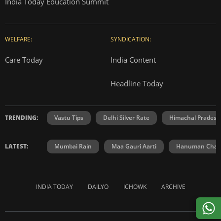
India Today Education Summit
WELFARE:
SYNDICATION:
Care Today
India Content
Headline Today
TRENDING:
Vastu Tips
Delhi Silver Rate
Himachal Prades
LATEST:
Mumbai Rain
Maa Gauri Aarti
Hanuman Chali
INDIA TODAY
DAILYO
ICHOWK
ARCHIVE