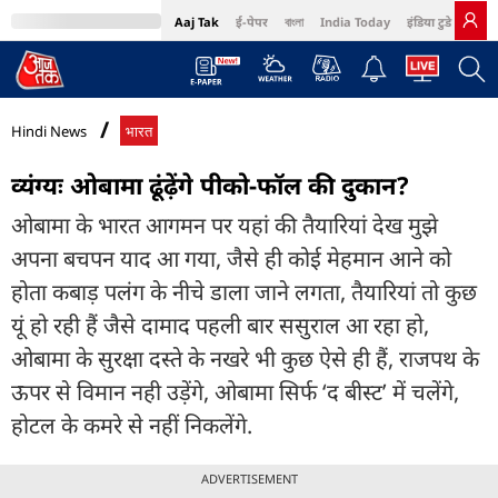
Aaj Tak
ई-पेपर
বাংলা
India Today
इंडिया टुडे हिंदी
MumbaiTak
BT Bazaar
Cosmopolitan
Harper's Bazaar
Northeast
Bri
Hindi News
भारत
व्यंग्यः ओबामा ढूंढ़ेंगे पीको-फॉल की दुकान?
ओबामा के भारत आगमन पर यहां की तैयारियां देख मुझे
अपना बचपन याद आ गया, जैसे ही कोई मेहमान आने को
होता कबाड़ पलंग के नीचे डाला जाने लगता, तैयारियां तो कुछ
यूं हो रही हैं जैसे दामाद पहली बार ससुराल आ रहा हो,
ओबामा के सुरक्षा दस्ते के नखरे भी कुछ ऐसे ही हैं, राजपथ के
ऊपर से विमान नही उड़ेंगे, ओबामा सिर्फ ‘द बीस्ट’ में चलेंगे,
होटल के कमरे से नहीं निकलेंगे.
ADVERTISEMENT