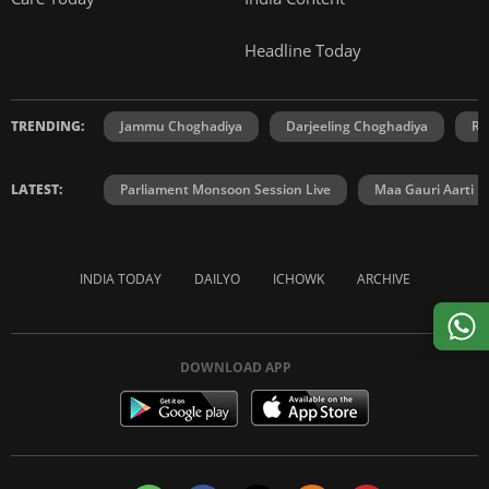
Headline Today
TRENDING:
Jammu Choghadiya
Darjeeling Choghadiya
Ra
LATEST:
Parliament Monsoon Session Live
Maa Gauri Aarti
INDIA TODAY
DAILYO
ICHOWK
ARCHIVE
DOWNLOAD APP