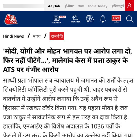
Aaj Tak
ई-पेपर
বাংলা
India Today
इंडिया टुडे हिंदी
MumbaiTak
BT Bazaar
Cosmopolitan
Harper's Bazaar
Northeast
Bri
Hindi News
भारत
राजनीति
'मोदी, योगी और मोहन भागवत पर आरोप लगा दो,
फिर नहीं पीटेंगे...', मालेगांव केस में प्रज्ञा ठाकुर के
ATS पर गंभीर आरोप
साध्वी प्रज्ञा भोपाल सत्र न्यायालय में जमानत की शर्तों के तहत
सिक्योरिटी फॉर्मेलिटी पूरी करने पहुंची थीं. बाहर पत्रकारों से
बातचीत में उन्होंने आरोप लगाया कि उन्हें अवैध रूप से
हिरासत में रखकर टॉर्चर किया गया. यह पहला मौका है जब
प्रज्ञा ठाकुर ने सार्वजनिक रूप से इस तरह का दावा किया है.
हालांकि, एनआईए की विशेष अदालत के 1036 पन्नों के
फैसले में इस तरह के किसी आरोप का उल्लेख नहीं किया गया