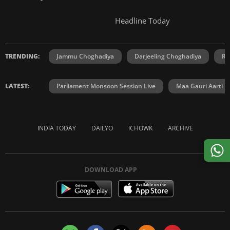
Headline Today
TRENDING:
Jammu Choghadiya
Darjeeling Choghadiya
Ra
LATEST:
Parliament Monsoon Session Live
Maa Gauri Aarti
INDIA TODAY
DAILYO
ICHOWK
ARCHIVE
DOWNLOAD APP