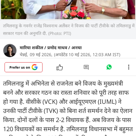
तमिलनाडु के गवर्नर राजेंद्र विश्वनाथ अर्लेकर ने विजय की पार्टी टीवीके को तमिलनाडु में
सरकार गठन की अनुमति दी. (Photo: PTI)
मारिया शकील
/
प्रमोद माधव
/
अनघा
चेन्नई,
09 मई 2026,
(अपडेटेड 10 मई 2026, 12:03 AM IST)
Prefer us on
तमिलनाडु में अभिनेता से राजनेता बने विजय के मुख्यमंत्री
बनने और सरकार गठन का रास्ता शनिवार को पूरी तरह साफ
हो गया है. वीसीके (VCK) और आईयूएमएल (IUML) ने
उनकी पार्टी टीवीके (TVK) को बिना शर्त समर्थन देने का ऐलान
किया. दोनों दलों के पास 2-2 विधायक हैं. अब विजय के पास
120 विधायकों का समर्थन है. तमिलनाडु विधानसभा में बहुमत