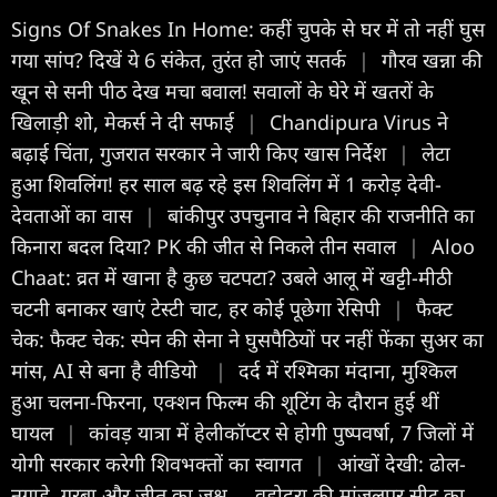
Signs Of Snakes In Home: कहीं चुपके से घर में तो नहीं घुस
गया सांप? दिखें ये 6 संकेत, तुरंत हो जाएं सतर्क
|
गौरव खन्ना की
खून से सनी पीठ देख मचा बवाल! सवालों के घेरे में खतरों के
खिलाड़ी शो, मेकर्स ने दी सफाई
|
Chandipura Virus ने
बढ़ाई चिंता, गुजरात सरकार ने जारी किए खास निर्देश
|
लेटा
हुआ शिवलिंग! हर साल बढ़ रहे इस शिवलिंग में 1 करोड़ देवी-
देवताओं का वास
|
बांकीपुर उपचुनाव ने बिहार की राजनीति का
किनारा बदल दिया? PK की जीत से निकले तीन सवाल
|
Aloo
Chaat: व्रत में खाना है कुछ चटपटा? उबले आलू में खट्टी-मीठी
चटनी बनाकर खाएं टेस्टी चाट, हर कोई पूछेगा रेसिपी
|
फैक्ट
चेक: फैक्ट चेक: स्पेन की सेना ने घुसपैठियों पर नहीं फेंका सुअर का
मांस, AI से बना है वीडियो
|
दर्द में रश्मिका मंदाना, मुश्किल
हुआ चलना-फिरना, एक्शन फिल्म की शूटिंग के दौरान हुई थीं
घायल
|
कांवड़ यात्रा में हेलीकॉप्टर से होगी पुष्पवर्षा, 7 जिलों में
योगी सरकार करेगी शिवभक्तों का स्वागत
|
आंखों देखी: ढोल-
नगाड़े, गरबा और जीत का जश्न.... वडोदरा की मांजलपुर सीट का