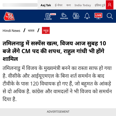
Aaj Tak
ई-पेपर
বাংলা
India Today
इंडिया टुडे हिंदी
MumbaiTak
BT Bazaar
Cosmopolitan
Harper's Bazaar
Northeast
Bri
Hindi News
भारत
न्यूज़
तमिलनाडु में सस्पेंस खत्म, विजय आज सुबह 10
बजे लेंगे CM पद की शपथ, राहुल गांधी भी होंगे
शामिल
तमिलनाडु में विजय के मुख्यमंत्री बनने का रास्ता साफ हो गया
है. वीसीके और आईयूएमएल के बिना शर्त समर्थन के बाद
टीवीके के पास 120 विधायक हो गए हैं, जो बहुमत के आंकड़े
से दो अधिक है. कांग्रेस और वामदलों ने भी विजय को समर्थन
दिया है.
ADVERTISEMENT