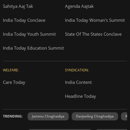
Sahitya Aaj Tak
Agenda Aajtak
India Today Conclave
India Today Woman's Summit
India Today Youth Summit
State Of The States Conclave
India Today Education Summit
WELFARE:
SYNDICATION:
Care Today
India Content
Headline Today
TRENDING:
Jammu Choghadiya
Darjeeling Choghadiya
Ra