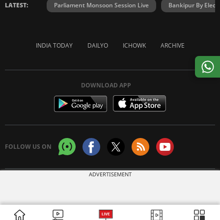
LATEST:
Parliament Monsoon Session Live
Bankipur By Elect
INDIA TODAY
DAILYO
ICHOWK
ARCHIVE
DOWNLOAD APP
FOLLOW US ON
ADVERTISEMENT
Copyright © 2026 Living Media India Limited. For reprint rights:
Syndications
Today