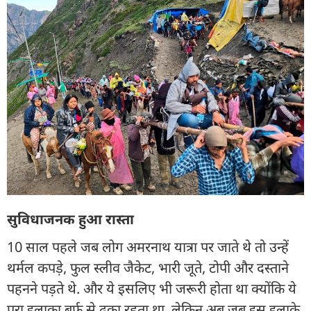
सुविधाजनक हुआ रास्ता
10 साल पहले जब लोग अमरनाथ यात्रा पर जाते थे तो उन्हें
थर्मल कपड़े, फुल स्लीव जैकेट, भारी जूते, टोपी और दस्ताने
पहनने पड़ते थे. और ये इसलिए भी जरूरी होता था क्योंकि ये
पूरा इलाका बर्फ से ढका रहता था, लेकिन अब जब इस इलाके