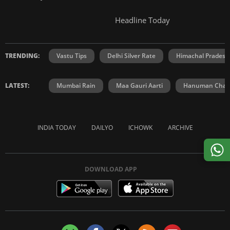
Headline Today
TRENDING:
Vastu Tips
Delhi Silver Rate
Himachal Prades
LATEST:
Mumbai Rain
Maa Gauri Aarti
Hanuman Chali
INDIA TODAY
DAILYO
ICHOWK
ARCHIVE
DOWNLOAD APP