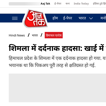
Aaj Tak
ई-पेपर
বাংলা
India Today
इंडिया टुडे हिं
MumbaiTak
BT Bazaar
Cosmopolitan
Harper's Bazaar
Northea
होम
ई-पेपर
भारत
मनो
Hindi News
भारत
हिमाचल प्रदेश
शिमला में दर्दनाक हादसा: खाई म
हिमाचल प्रदेश के शिमला में एक दर्दनाक हादसा हो गया. 
भयानक था कि पिकअप पूरी तरह से क्षतिग्रस्त हो गई.