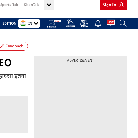
Sports Tak
KisanTak
Sign In
IN
EDITION
Feedback
DEO
ADVERTISEMENT
 हादसा इतना