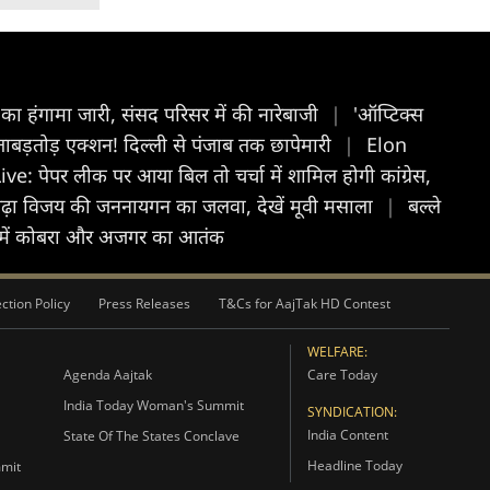
ा हंगामा जारी, संसद पर‍िसर में की नारेबाजी
|
'ऑप्टिक्स
ताबड़तोड़ एक्शन! दिल्ली से पंजाब तक छापेमारी
|
Elon
ेपर लीक पर आया बिल तो चर्चा में शामिल होगी कांग्रेस,
 चढ़ा व‍िजय की जननायगन का जलवा, देखें मूवी मसाला
|
बल्ले
रों में कोबरा और अजगर का आतंक
ction Policy
Press Releases
T&Cs for AajTak HD Contest
WELFARE:
Agenda Aajtak
Care Today
India Today Woman's Summit
SYNDICATION:
India Content
State Of The States Conclave
Headline Today
mmit