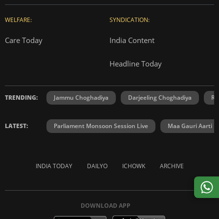
WELFARE:
SYNDICATION:
Care Today
India Content
Headline Today
TRENDING:
Jammu Choghadiya
Darjeeling Choghadiya
Ra
LATEST:
Parliament Monsoon Session Live
Maa Gauri Aarti
INDIA TODAY
DAILYO
ICHOWK
ARCHIVE
DOWNLOAD APP