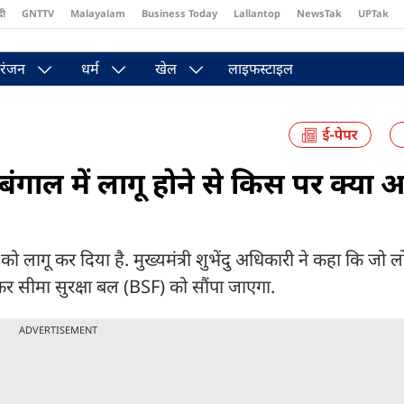
दी
GNTTV
Malayalam
Business Today
Lallantop
NewsTak
UPTak
st
Brides Today
Reader’s Digest
Astro Tak
Pakwan Gali
रंजन
धर्म
खेल
लाइफस्टाइल
ंगाल में लागू होने से किस पर क्या 
लागू कर दिया है. मुख्यमंत्री शुभेंदु अधिकारी ने कहा कि जो
र कर सीमा सुरक्षा बल (BSF) को सौंपा जाएगा.
ADVERTISEMENT