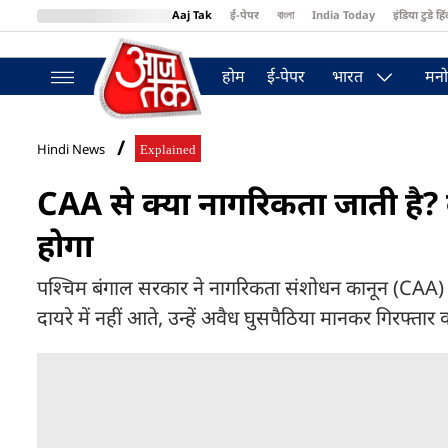
Aaj Tak
ई-पेपर
বাংলা
India Today
इंडिया टुडे हिं
MumbaiTak
BT Bazaar
Cosmopolitan
Harper's Bazaar
Northea
होम
ई-पेपर
भारत
मनो
Hindi News
Explained
CAA से क्या नागरिकता जाती है? ब
होगा
पश्चिम बंगाल सरकार ने नागरिकता संशोधन कानून (CAA) को 
दायरे में नहीं आते, उन्हें अवैध घुसपैठिया मानकर गिरफ्ता