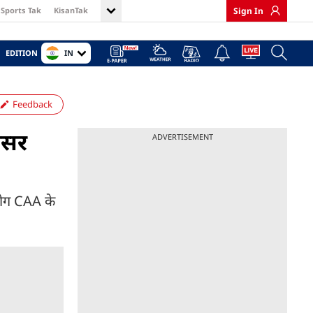
Sports Tak
KisanTak
Sign In
IN
EDITION
Feedback
असर
ADVERTISEMENT
 लोग CAA के