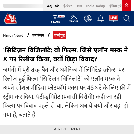
Aaj Tak
ई-पेपर
বাংলা
India Today
इंडिया टुडे हिंदी
MumbaiTak
BT Bazaar
Cosmopolitan
Harper's Bazaar
Northeast
Bri
Hindi News
मनोरंजन
हॉलीवुड
'सिटिज़न विजिलांटे: वो फ‍िल्म, ज‍िसे एलॉन मस्क ने
X पर रिलीज किया, क्यों छिड़ा विवाद?
जर्मनी में पूरी तरह बैन और अमेरिका में लिमिटेड स्क्रीन्स पर
रिलीज हुई फिल्म 'सिटिज़न विजिलांटे' को एलॉन मस्क ने
अपने सोशल मीडिया प्लेटफॉर्म एक्स पर 48 घंटे के लिए फ्री में
स्ट्रीम कर दिया. एंटी-इमिग्रेंट (प्रवासी विरोधी) कही जा रही
फिल्म पर विवाद पहले से था. लेकिन अब ये क्यों और बड़ा हो
गया है, बताते हैं.
ADVERTISEMENT