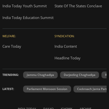
India Today Youth Summit
State Of The States Conclave
India Today Education Summit
WELFARE:
SYNDICATION:
Care Today
India Content
Headline Today
TRENDING:
Jammu Choghadiya
Darjeeling Choghadiya
Ra
LATEST:
Parliament Monsoon Session
Cockroach Janta Party
INDIA TODAY
DAILYO
ICHOWK
ARCHIVE