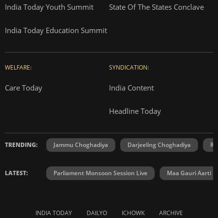
India Today Youth Summit
State Of The States Conclave
India Today Education Summit
WELFARE:
SYNDICATION:
Care Today
India Content
Headline Today
TRENDING:
Jammu Choghadiya
Darjeeling Choghadiya
Ra
LATEST:
Parliament Monsoon Session Live
Maa Gauri Aarti
INDIA TODAY
DAILYO
ICHOWK
ARCHIVE