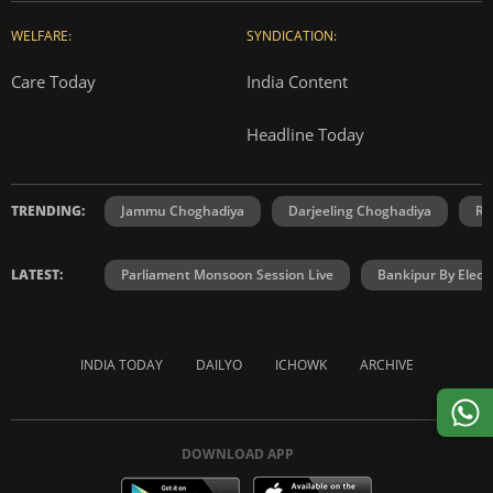
WELFARE:
SYNDICATION:
Care Today
India Content
Headline Today
TRENDING:
Jammu Choghadiya
Darjeeling Choghadiya
Ra
LATEST:
Parliament Monsoon Session Live
Bankipur By Elect
INDIA TODAY
DAILYO
ICHOWK
ARCHIVE
DOWNLOAD APP