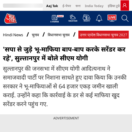
Aaj Tak
ई-पेपर
বাংলা
India Today
इंडिया टुडे हिंदी
MumbaiTak
BT Bazaar
Cosmopolitan
Harper's Bazaar
Northeast
Bri
Hindi News
चुनाव
विधानसभा चुनाव
उत्तर प्रदेश विधानसभा चुनाव 2027
'सपा से जुड़े भू-माफिया बाप-बाप करके सरेंडर कर
रहे', सुल्तानपुर में बोले सीएम योगी
सुल्तानपुर की जनसभा में सीएम योगी आदित्यनाथ ने
समाजवादी पार्टी पर निशाना साधते हुए दावा किया कि उनकी
सरकार ने भू-माफियाओं से 64 हजार एकड़ जमीन खाली
कराई. उन्होंने कहा कि कार्रवाई के डर से कई माफिया खुद
सरेंडर करने पहुंच गए.
ADVERTISEMENT