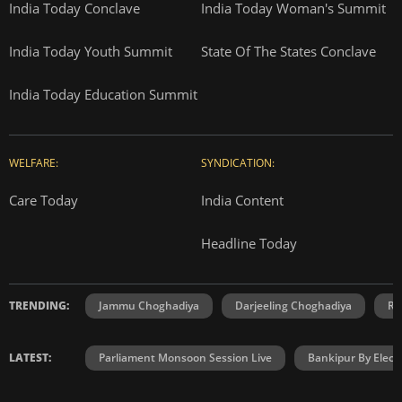
India Today Conclave
India Today Woman's Summit
India Today Youth Summit
State Of The States Conclave
India Today Education Summit
WELFARE:
SYNDICATION:
Care Today
India Content
Headline Today
TRENDING:
Jammu Choghadiya
Darjeeling Choghadiya
Ra
LATEST:
Parliament Monsoon Session Live
Bankipur By Elect