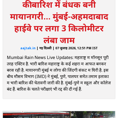
की बारिश में बंधक बनी
बंद
मायानगरी... मुंबई-अहमदाबाद
10:31 AM
Railway tracks waterlogged: बारिश के पानी में डूबा रेलवे ट्रैक
हाईवे पर लगा 3 किलोमीटर
10:18 AM
Pune Landslide: बारिश के कारण पुणे में लैंडस्लाइड, 3 लोगों की मौत
लंबा जाम
10:18 AM
aajtak.in
| नई दिल्ली | 07 जुलाई 2026, 12:51 PM IST
Waterlogged Due to Heavy rain: नासिक की सड़कें बनी दरिया
Mumbai Rain News Live Updates: महाराष्ट्र में मॉनसून पूरी
तरह एक्टिव है. भारी बारिश महाराष्ट्र के कई शहरों में आफत बनकर
10:15 AM
Mumbai Rain Live: बारिश के बीच घरों से निकलना मुश्किल
बरस रही है. मायानगरी मुंबई में लोगों की जिंदगी संकट में घिरी है. इस
बीच मौसम विभाग (IMD) ने मुंबई, पुणे, पालघर समेत तमाम इलाकों
10:14 AM
में भारी बारिश की चेतावनी जारी की है. मुंबई-पुणे में स्कूल और कॉलेज
Mumbai Rain: पिछले 4 दिनों में 13 लोगों की मौत
बंद हैं. बारिश के चलते परीक्षाएं भी रद्द की दी गई हैं.
10:14 AM
Maharashtra Rain: तेज हवाओं के साथ भारी बारिश