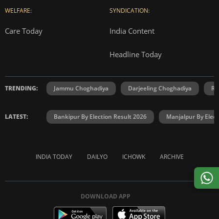
WELFARE:
SYNDICATION:
Care Today
India Content
Headline Today
TRENDING:
Jammu Choghadiya
Darjeeling Choghadiya
Ra
LATEST:
Bankipur By Election Result 2026
Manjalpur By Elect
INDIA TODAY
DAILYO
ICHOWK
ARCHIVE
DOWNLOAD APP