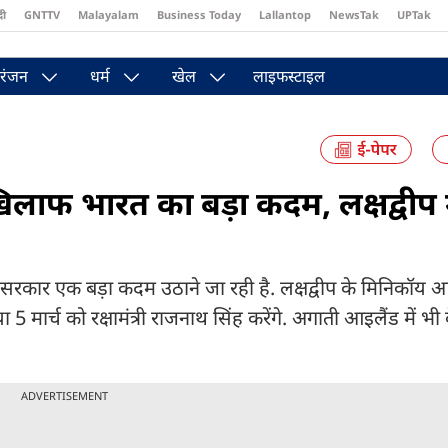
दी
GNTTV
Malayalam
Business Today
Lallantop
NewsTak
UPTak
st
Brides Today
Reader’s Digest
Astro Tak
रंजन
धर्म
खेल
लाइफस्टाइल
ाफ भारत का बड़ा कदम, लक्षद्वीप म
कार एक बड़ा कदम उठाने जा रही है. लक्षद्वीप के मिनिकॉय आ
 मार्च को रक्षामंत्री राजनाथ सिंह करेंगे. अगाती आइलैंड में भी
ADVERTISEMENT