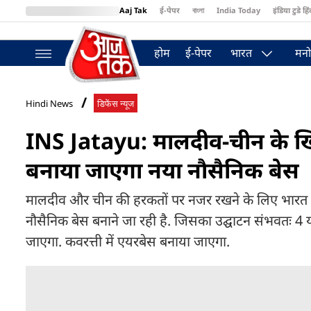
Aaj Tak
ई-पेपर
বাংলা
India Today
इंडिया टुडे हिं
MumbaiTak
BT Bazaar
Cosmopolitan
Harper's Bazaar
Northea
होम
ई-पेपर
भारत
मनो
Hindi News
डिफेंस न्यूज
INS Jatayu: मालदीव-चीन के खिल
बनाया जाएगा नया नौसैनिक बेस
मालदीव और चीन की हरकतों पर नजर रखने के लिए भारत सर
नौसैनिक बेस बनाने जा रही है. जिसका उद्घाटन संभवतः 4 या 5
जाएगा. कवरत्ती में एयरबेस बनाया जाएगा.