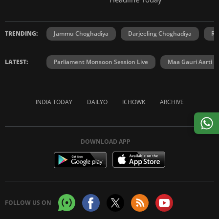
TRENDING:
Jammu Choghadiya
Darjeeling Choghadiya
Ra
LATEST:
Parliament Monsoon Session Live
Maa Gauri Aarti
INDIA TODAY
DAILYO
ICHOWK
ARCHIVE
DOWNLOAD APP
FOLLOW US ON