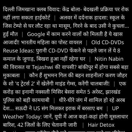
दिल्ली जिमखाना क्लब विवाद: केंद्र बोला- बेदखली प्रक्रिया पर रोक
नहीं लगा सकता हाईकोर्ट
|
अलवर में दर्दनाक हादसा: स्कूल के
जिस टेम्पो से घर लौट रहा था मासूम, गिरने के बाद उसी ने कुचला...
हुई मौत
|
Google में काम करने वालों को मिलती है ये खास
आजादी! भारतीय महिला का पोस्ट वायरल
|
Old CD-DVDs
Reuse Ideas: पुरानी CD-DVD फेंकने से पहले जान लें ये 8
कमाल के जुगाड़, बिखरा हुआ नहीं रहेगा घर
|
Nitin Nabin
की विरासत या Tejashwi की वापसी? बांकीपुर में होगा सबसे बड़ा
मुकाबला
|
कौन हैं शुभमन गिल की बहन शाहनील? करण जौहर
के शो 'द ट्रेटर्स 2' में खेलेंगी माइंड गेम्स, करेंगी चालबाजी!
|
एक
करोड़ का इनामी नक्सली मिसिर बेसरा समेत 5 अरेस्ट, झारखंड
पुलिस को बड़ी कामयाबी
|
धीरे-धीरे जंग में शामिल हो रहे अरब
देश... सऊदी ने US संग मिलकर इराक में बरसाए बम
|
UP
Weather Today: जानें, यूपी में आज कहां-कहां होगी मूसलाधार
बारिश, 42 जिलों के लिए चेतावनी जारी
|
Hair Detox