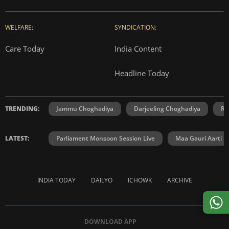
WELFARE:
SYNDICATION:
Care Today
India Content
Headline Today
TRENDING:
Jammu Choghadiya
Darjeeling Choghadiya
Ra
LATEST:
Parliament Monsoon Session Live
Maa Gauri Aarti
INDIA TODAY
DAILYO
ICHOWK
ARCHIVE
DOWNLOAD APP