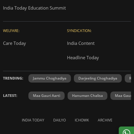
India Today Education Summit
WELFARE:
SYNDICATION:
Care Today
India Content
Headline Today
TRENDING:
Jammu Choghadiya
Darjeeling Choghadiya
Ra
LATEST:
Maa Gauri Aarti
Hanuman Chalisa
Maa Gauri 
INDIA TODAY
DAILYO
ICHOWK
ARCHIVE