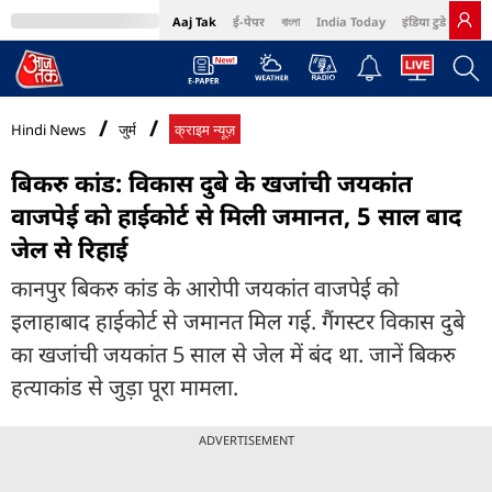
Aaj Tak
ई-पेपर
বাংলা
India Today
इंडिया टुडे हिंदी
MumbaiTak
BT Bazaar
Cosmopolitan
Harper's Bazaar
Northeast
Bri
Hindi News
जुर्म
क्राइम न्यूज़
बिकरु कांड: विकास दुबे के खजांची जयकांत
वाजपेई को हाईकोर्ट से मिली जमानत, 5 साल बाद
जेल से रिहाई
कानपुर बिकरु कांड के आरोपी जयकांत वाजपेई को
इलाहाबाद हाईकोर्ट से जमानत मिल गई. गैंगस्टर विकास दुबे
का खजांची जयकांत 5 साल से जेल में बंद था. जानें बिकरु
हत्याकांड से जुड़ा पूरा मामला.
ADVERTISEMENT