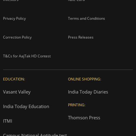
Privacy Policy
Terms and Conditions
Correction Policy
Press Releases
T&Cs for AajTak HD Contest
EDUCATION:
ONLINE SHOPPING:
Vasant Valley
India Today Diaries
PRINTING:
India Today Education
Thomson Press
ITMI
Campus National Aptitude test