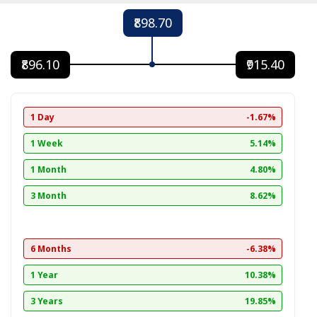
₹898.70
₹896.10
₹915.40
1 Day
-1.67%
1 Week
5.14%
1 Month
4.80%
3 Month
8.62%
6 Months
-6.38%
1 Year
10.38%
3 Years
19.85%