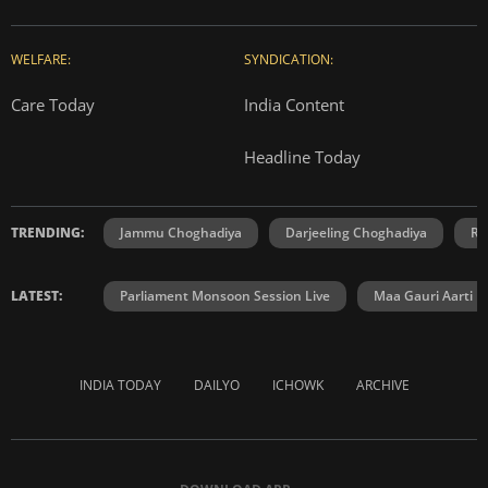
WELFARE:
SYNDICATION:
Care Today
India Content
Headline Today
TRENDING:
Jammu Choghadiya
Darjeeling Choghadiya
Ra
LATEST:
Parliament Monsoon Session Live
Maa Gauri Aarti
INDIA TODAY
DAILYO
ICHOWK
ARCHIVE