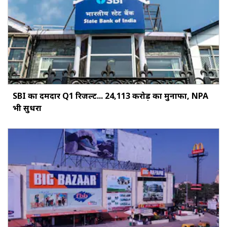
SBI का दमदार Q1 रिजल्ट... ₹24,113 करोड़ का मुनाफा, NPA
भी सुधरा