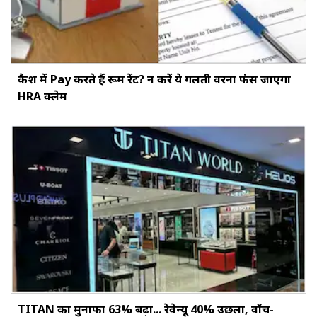
कैश में Pay करते हैं रूम रेंट? न करें ये गलती वरना फंस जाएगा
HRA क्लेम
TITAN का मुनाफा 63% बढ़ा... रेवेन्यू 40% उछला, वॉच-