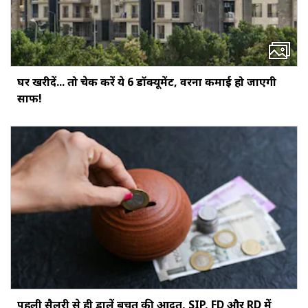
घर खरीदें... तो चेक करें ये 6 डॉक्‍यूमेंट, वरना कमाई हो जाएगी
साफ!
पहली सैलरी से ही डालें बचत की आदत, SIP, FD और RD में