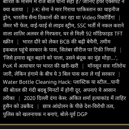
बारिश के मौसम में रोज बाल धोना सही है? जानिए हेयर एक्सपर्ट ने
क्या बताया
|
J-K: सेना ने मार गिराया पाकिस्तान का चाइनीज
ड्रोन, भारतीय सैन्य ठिकानों की कर रहा था Video रिकॉर्डिंग!
|
जैमर भी फेल, वाई-फाई से लाइव स्ट्रीम, SSC भर्ती में नकल कराने
वाला शातिर अलवर से गिरफ्तार, घर से मिली 92 मॉडिफाइड TFT
स्क्रीन
|
भारत दौरे को लेकर BCB की बढ़ी बेचैनी, तमीम
इकबाल पहुंचे सरकार के पास, सितंबर सीरीज पर टिकी निगाहें
|
'जिसे हमारा खून बहाने को पाला, उसने बंदूक का मुंह मोड़ा...',
PoK में अत्याचार पर भारत की खरी-खरी
|
मॉनसून सत्रः गतिरोध
जारी, लेकिन हंगामे के बीच ये 3 बिल पास करा ले गई सरकार
|
Water Bottle Cleaning Hack: प्लास्टिक या स्टील...पानी
की बोतल की गंदी बदबू मिनटों में होगी दूर, अपनाएं ये आसान
तरीका
|
2020 दिल्ली दंगा केस: अंकित शर्मा हत्याकांड में ताहिर
हुसैन को उम्रकैद
|
छात्र आंदोलन के पीछे देश-विरोधी तत्व,
पुलिस को खलनायक न बनाएं, बोले-पूर्व DGP