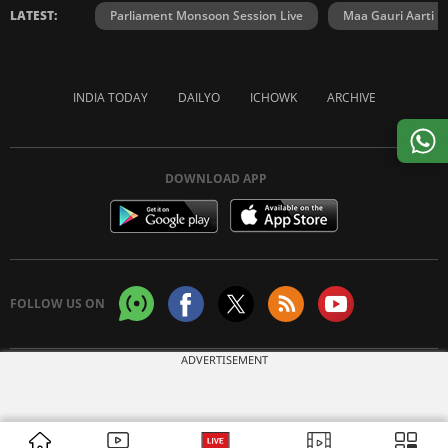
LATEST:
Parliament Monsoon Session Live
Maa Gauri Aarti
INDIA TODAY
DAILYO
ICHOWK
ARCHIVE
DOWNLOAD APP
FOLLOW US ON
ADVERTISEMENT
Copyright © 2026 Living Media India Limited. For reprint rights:
Syndications
Today