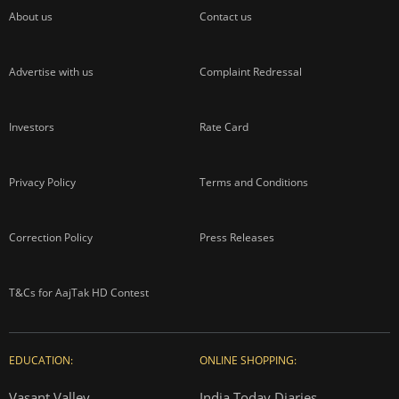
About us
Contact us
Advertise with us
Complaint Redressal
Investors
Rate Card
Privacy Policy
Terms and Conditions
Correction Policy
Press Releases
T&Cs for AajTak HD Contest
EDUCATION:
ONLINE SHOPPING:
Vasant Valley
India Today Diaries