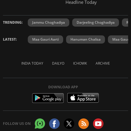
Headline Today
TRENDING:
Jammu Choghadiya
Darjeeling Choghadiya
Ra
LATEST:
Maa Gauri Aarti
Hanuman Chalisa
Maa Gauri 
INDIA TODAY
DAILYO
ICHOWK
ARCHIVE
DOWNLOAD APP
FOLLOW US ON