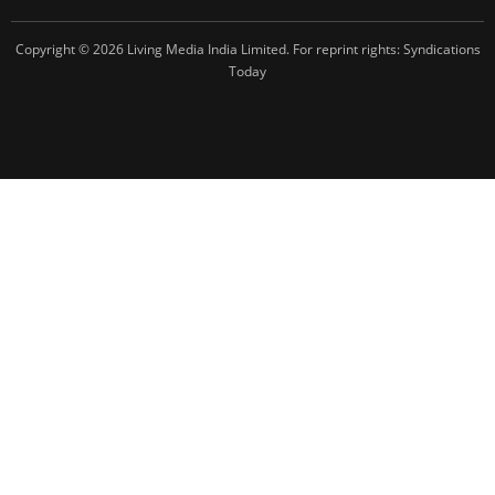
Copyright © 2026 Living Media India Limited. For reprint rights:
Syndications
Today