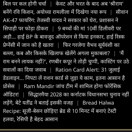
बिल पर कल होगी चर्चा
|
केवट और भरत के बाद अब 'श्रीराम'
बनेंगे रवि किशन, अयोध्या रामलीला में दिखेगा नया रूप
|
सीवान
AK-47 फायरिंग: तेजस्वी यादव ने सरकार को घेरा, प्रशासन ने
सिपाही पर फोड़ा ठीकरा
|
9 बच्चों की मां 10वीं डिलीवरी पर
अड़ी... हाई BP के बावजूद ऑपरेशन से किया इनकार, हाई रिस्क
प्रेग्नेंसी में जान को है खतरा
|
फिर गरजेगा वैभव सूर्यवंशी का
बल्ला, कब और किसके खिलाफ खेलेंगे अगला मुकाबला?
|
'मैं
राम बनने लायक नहीं?', रणबीर कपूर ने तोड़ी चुप्पी, कास्टिंग पर उठे
सवालों का दिया जवाब
|
Ration Card Alert: 31 जुलाई
डेडलाइन... निपटा लें राशन कार्ड से जुड़ा ये काम, इतना आसान है
प्रोसेस
|
Ram Mandir जांच टीम में शामिल होगा फोरेंसिक
ऑडिटर!
|
सिद्धारमैया 2028 का कर्नाटक विधानसभा चुनाव नहीं
लड़ेंगे, बेटे यतींद्र ने बताई इसकी वजह
|
Bread Halwa
Recipe: सूजी-बेसन छोड़िए! ब्रेड से 10 मिनट में बनाएं टेस्टी
हलवा, रेसिपी है बेहद आसान