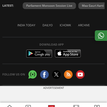
LATEST:
Parliament Monsoon Session Live
Maa Gauri Aarti
INDIA TODAY
DAILYO
ICHOWK
ARCHIVE
DOWNLOAD APP
FOLLOW US ON
ADVERTISEMENT
Copyright © 2026 Living Media India Limited. For reprint rights:
Syndications
Today