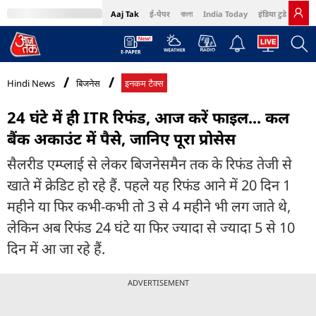
Aaj Tak
ई-पेपर
বাংলা
India Today
इंडिया टुडे हिंदी
MumbaiTak
BT Bazaar
Cosmopolitan
Harper's Bazaar
Northeast
Bri
Hindi News
बिजनेस
इनकम टैक्स
24 घंटे में ही ITR रिफंड, आज करें फाइल... कल
बैंक अकाउंट में पैसे, जानिए पूरा प्रोसेस
सैलरीड एम्‍प्लाई से लेकर बिजनेसमैन तक के रिफंड तेजी से
खाते में क्रेडिट हो रहे हैं. पहले यह रिफंड आने में 20 दिन 1
महीने या फिर कभी-कभी तो 3 से 4 महीने भी लग जाते थे,
लेकिन अब रिफंड 24 घंटे या फिर ज्‍यादा से ज्‍यादा 5 से 10
दिन में आ जा रहे हैं.
ADVERTISEMENT