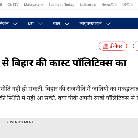
दी
GNTTV
Malayalam
Business Today
Lallantop
NewsTak
UPTak
st
Brides Today
Reader’s Digest
Astro Tak
Pakwan Gali
रंजन
धर्म
खेल
लाइफस्टाइल
 से बिहार की कास्ट पॉलिटिक्स का
ाजनीति नहीं हो सकती. बिहार की राजनीति में जातियों का मकड़जा
 की स्थिति में नहीं आ सकी. क्या पीके अपनी रेनबो पॉलिटिक्स से
ADVERTISEMENT