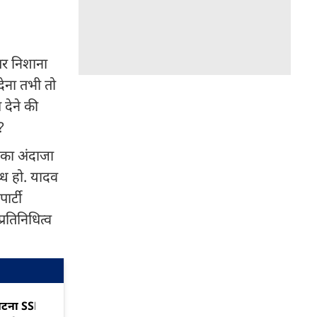
 पर निशाना
देना तभी तो
देने की
?
 का अंदाजा
्ध हो. यादव
र्टी
रतिनिधित्व
पटना SSP के खिलाफ चुनाव
बांकीपुर में 34%