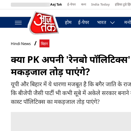
Aaj Tak
ई-पेपर
বাংলা
India Today
इंडिया टुडे हिं
MumbaiTak
BT Bazaar
Cosmopolitan
Harper's Bazaar
Northea
होम
ई-पेपर
भारत
मनो
Hindi News
बिहार
क्या PK अपनी 'रेनबो पॉलिटिक्स'
मकड़जाल तोड़ पाएंगे?
यूपी और बिहार में ये धारणा मजबूत है कि बगैर जाति के र
कि बीजेपी जैसी पार्टी भी कभी सूबे में अकेले सरकार बनाने
कास्ट पॉलिटिक्स का मकड़जाल तोड़ पाएंगे?