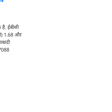
 है. ईबीसी
ी) 1.68 और
 आबादी
.7088