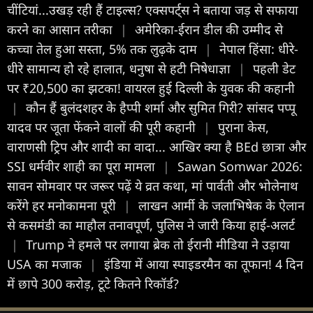
चींटियां...उखड़ रही हैं टाइल्स? एक्सपर्ट्स ने बताया जड़ से सफाया
करने का आसान तरीका
|
अमेरिका-ईरान डील की उम्मीद से
कच्चा तेल हुआ सस्ता, 5% तक लुढ़के दाम
|
नेपाल हिंसा: धीरे-
धीरे सामान्य हो रहे हालात, धनुषा से हटी निषेधाज्ञा
|
पहली डेट
पर ₹20,500 का झटका! वायरल हुई दिल्ली के युवक की कहानी
|
कौन हैं बुलंदशहर के हैप्पी शर्मा और सुमित गिरी? सांसद पप्पू
यादव पर जूता फेंकने वालों की पूरी कहानी
|
पुराना केस,
वाराणसी ट्रिप और शादी का वादा... आखिर क्या है BEd छात्रा और
SSI धर्मवीर शाही का पूरा मामला
|
Sawan Somwar 2026:
सावन सोमवार पर जरूर पढ़ें ये व्रत कथा, मां पार्वती और भोलेनाथ
करेंगे हर मनोकामना पूरी
|
लाखन आर्मी के जलाभिषेक के ऐलान
से कसमंडी का माहौल तनावपूर्ण, पुलिस ने जारी किया हाई-अलर्ट
|
Trump ने हमले पर लगाया ब्रेक तो ईरानी मीडिया ने उड़ाया
USA का मजाक
|
इंडिया में आया स्पाइडरमैन का तूफान! 4 दिन
में छापे 300 करोड़, टूटे कितने रिकॉर्ड?