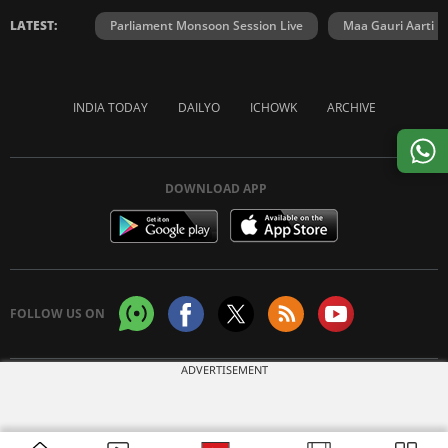
LATEST:
Parliament Monsoon Session Live
Maa Gauri Aarti
INDIA TODAY
DAILYO
ICHOWK
ARCHIVE
DOWNLOAD APP
FOLLOW US ON
ADVERTISEMENT
Copyright © 2026 Living Media India Limited. For reprint rights:
Syndications
Today