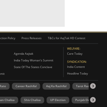
ction Policy
Press Releases
T&Cs for AajTak HD Contest
WELFARE:
Agenda Aajtak
Care Today
India Today Woman's Summit
SYNDICATION:
India Content
State Of The States Conclave
Headline Today
mmit
 Rate
Career Rashifal
Aaj Ka Rashifal
Tarot Rashifal
N
n Chalisa
Shiv Chalisa
UP Election
Punjab Election