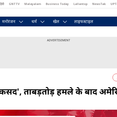
हिंदी
GNTTV
Malayalam
Business Today
Lallantop
NewsTak
UPT
east
Brides Today
Reader’s Digest
Astro Tak
Pakwan Gali
मनोरंजन
धर्म
खेल
लाइफस्टाइल
ADVERTISEMENT
सद', ताबड़तोड़ हमले के बाद अमेर