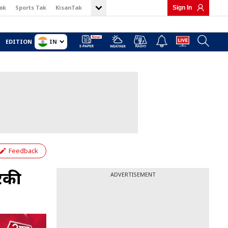
ak
Sports Tak
KisanTak
Sign In
IN
EDITION
Feedback
िकी
ADVERTISEMENT