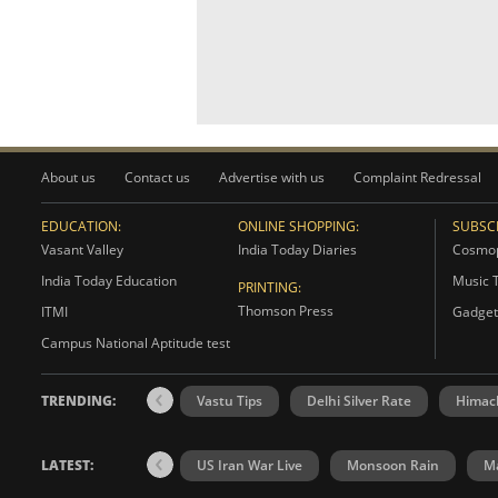
About us
Contact us
Advertise with us
Complaint Redressal
EDUCATION:
ONLINE SHOPPING:
SUBSCR
Vasant Valley
India Today Diaries
Cosmop
India Today Education
Music 
PRINTING:
Thomson Press
ITMI
Gadget
Campus National Aptitude test
TRENDING:
Vastu Tips
Delhi Silver Rate
Himac
LATEST:
US Iran War Live
Monsoon Rain
Ma