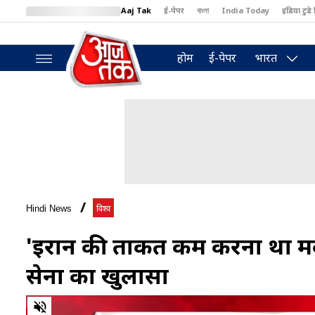
Aaj Tak
ई-पेपर
বাংলা
India Today
इंडिया टुडे 
MumbaiTak
BT Bazaar
Cosmopolitan
Harper's Bazaar
North
होम
ई-पेपर
भारत
Hindi News
विश्व
'ईरान की ताकत कम करना था मक
सेना का खुलासा
0
of