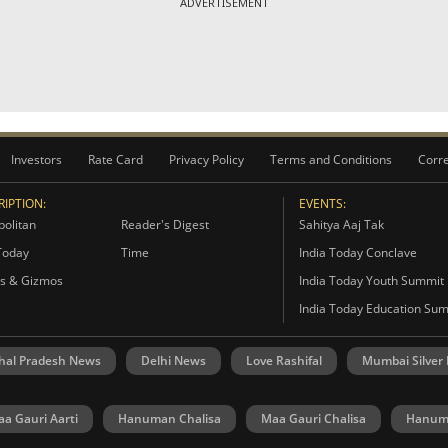
ADVERTISEMENT
Investors
Rate Card
Privacy Policy
Terms and Conditions
Corre
IPTION:
EVENTS:
olitan
Reader's Digest
Sahitya Aaj Tak
Today
Time
India Today Conclave
s & Gizmos
India Today Youth Summit
India Today Education Su
hal Pradesh News
Delhi News
Love Rashifal
Mumbai Silver
a Gauri Aarti
Hanuman Chalisa
Maa Gauri Chalisa
Hanuma